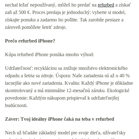
nechal ležať nepoužívaný, môžeš ho predať na
refurbed
a získať
zaň až 500 €. Proces predaja je jednoduchý: vyberte si model,
získajte ponuku a zadarmo ho pošlite. Tak zarobíte peniaze a
zároveň pomôžete šetriť zdroje.
Prečo refurbed iPhone?
Kúpa refurbed iPhone ponúka mnoho výhod:
Udržateľnosť: recykláciou sa znižuje množstvo elektronického
odpadu a šetria sa zdroje. Úspora: Naše zariadenia sú až o 40 %
lacnejšie ako nové zariadenia. Kvalita: Každý iPhone je dôkladne
skontrolovaný a má minimálne 12-mesačnú záruku. Ekologické
povedomie: Každým nákupom prispievaš k udržateľnejšej
budúcnosti.
Záver: Tvoj ideálny iPhone čaká na teba v refurbed
Nech už hľadáte základný model pre svoje dieťa, užívateľsky