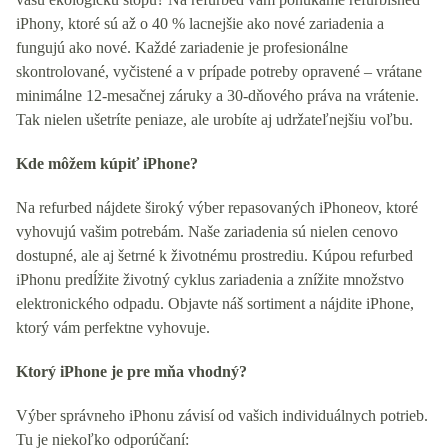
iPhony, ktoré sú až o 40 % lacnejšie ako nové zariadenia a
fungujú ako nové. Každé zariadenie je profesionálne
skontrolované, vyčistené a v prípade potreby opravené – vrátane
minimálne 12-mesačnej záruky a 30-dňového práva na vrátenie.
Tak nielen ušetríte peniaze, ale urobíte aj udržateľnejšiu voľbu.
Kde môžem kúpiť iPhone?
Na refurbed nájdete široký výber repasovaných iPhoneov, ktoré
vyhovujú vašim potrebám. Naše zariadenia sú nielen cenovo
dostupné, ale aj šetrné k životnému prostrediu. Kúpou refurbed
iPhonu predĺžite životný cyklus zariadenia a znížite množstvo
elektronického odpadu. Objavte náš sortiment a nájdite iPhone,
ktorý vám perfektne vyhovuje.
Ktorý iPhone je pre mňa vhodný?
Výber správneho iPhonu závisí od vašich individuálnych potrieb.
Tu je niekoľko odporúčaní: