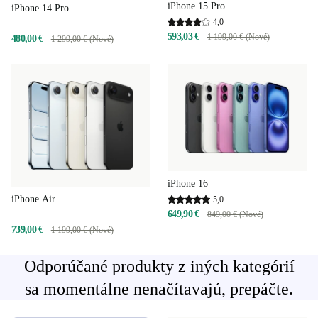
iPhone 15 Pro
iPhone 14 Pro
4,0
593,03 €
1 199,00 € (Nové)
480,00 €
1 299,00 € (Nové)
iPhone 16
iPhone Air
5,0
649,90 €
849,00 € (Nové)
739,00 €
1 199,00 € (Nové)
Odporúčané produkty z iných kategórií
sa momentálne nenačítavajú, prepáčte.