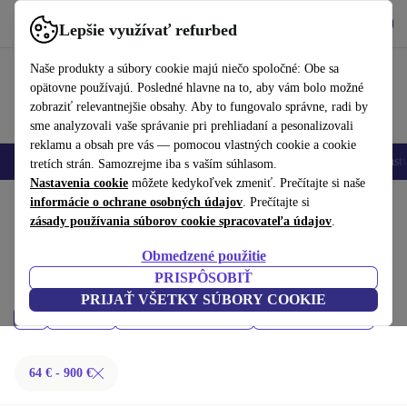
Vyzdvihnite si aplikáciu
Stiahnuť
Lepšie využívať refurbed
používať refurbed rýchlo a jednoducho
Naše produkty a súbory cookie majú niečo spoločné: Obe sa
opätovne používajú. Posledné hlavne na to, aby vám bolo možné
zobraziť relevantnejšie obsahy. Aby to fungovalo správne, radi by
sme analyzovali vaše správanie pri prehliadaní a pesonalizovali
reklamu a obsah pre vás — pomocou vlastných cookie a cookie
Mobilné telefóny
Laptopy
Tablety
Inteligentné hodinky
Príslušenst
tretích strán. Samozrejme iba s vaším súhlasom.
Nastavenia cookie
môžete kedykoľvek zmeniť. Prečítajte si naše
Domov
informácie o ochrane osobných údajov
Produkty
Mobilné telefóny a smartfóny
. Prečítajte si
zásady používania súborov cookie spracovateľa údajov
.
iPhony:
Obmedzené použitie
Kúpiť repasované iPhony do 900 € – kvalita, záruka a 30-dňová lehota
PRISPÔSOBIŤ
na vrátenie. Ušetrite peniaze a chráňte životné prostredie.
PRIJAŤ VŠETKY SÚBORY COOKIE
Cena
Model
Najnovšie modely
Filtrovať
64 € - 900 €