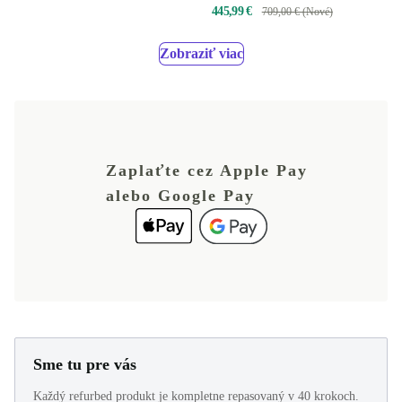
445,99 €
709,00 € (Nové)
Zobraziť viac
Zaplaťte cez Apple Pay
alebo Google Pay
Sme tu pre vás
Každý refurbed produkt je kompletne repasovaný v 40 krokoch.