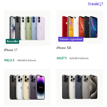
Triediť
Takmer vypredané
Bestseller
iPhone XR
iPhone 17
116,97 €
629,00 € (Nové)
760,51 €
949,00 € (Nové)