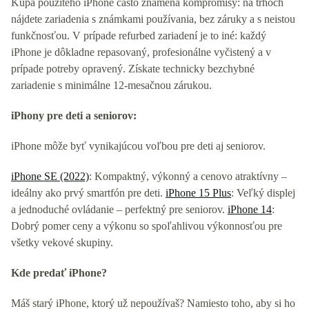
Kúpa použitého iPhone často znamená kompromisy: na trhoch
nájdete zariadenia s známkami používania, bez záruky a s neistou
funkčnosťou. V prípade refurbed zariadení je to iné: každý
iPhone je dôkladne repasovaný, profesionálne vyčistený a v
prípade potreby opravený. Získate technicky bezchybné
zariadenie s minimálne 12-mesačnou zárukou.
iPhony pre deti a seniorov:
iPhone môže byť vynikajúcou voľbou pre deti aj seniorov.
iPhone SE (2022)
: Kompaktný, výkonný a cenovo atraktívny –
ideálny ako prvý smartfón pre deti.
iPhone 15 Plus
: Veľký displej
a jednoduché ovládanie – perfektný pre seniorov.
iPhone 14
:
Dobrý pomer ceny a výkonu so spoľahlivou výkonnosťou pre
všetky vekové skupiny.
Kde predať iPhone?
Máš starý iPhone, ktorý už nepoužívaš? Namiesto toho, aby si ho