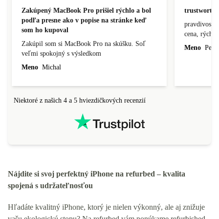
Zakúpený MacBook Pro prišiel rýchlo a bol
trustworthy
podľa presne ako v popise na stránke keď
pravdivosť, 
som ho kupoval
cena, rýchlo
Zakúpil som si MacBook Pro na skúšku. Soľ
Meno
Peter
veľmi spokojný s výsledkom
Meno
Michal
Niektoré z našich 4 a 5 hviezdičkových recenzií
Nájdite si svoj perfektný iPhone na refurbed – kvalita
spojená s udržateľnosťou
Hľadáte kvalitný iPhone, ktorý je nielen výkonný, ale aj znižuje
vašu ekologickú stopu? Na refurbed vám ponúkame refurbished