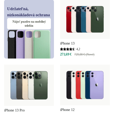
Udržateľná,
nízkonákladová ochrana
Nájsť puzdro na mobilný
telefón
iPhone 13
4,2
271,69 €
729,00 € (Nové)
iPhone 12
iPhone 13 Pro