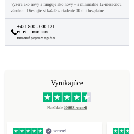
Vyzerá ako nový a funguje ako nový – s minimálne 12-mesačnou
zárukou. Otestujte si každé zariadenie 30 dní bezplatne.
+421 800 - 000 121
Po - Pi
10:00 - 18:00
telefonická podpora v angličtine
Vynikajúce
Na základe
206088 recenzií
overený