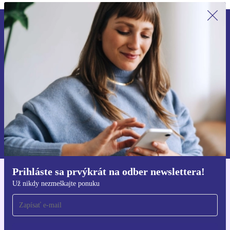
Prihláste sa prvýkrát na newsletter!
Už nikdy nezmeškajte ponuku.
Zaregistrovať sa
Informácie o používaní osobných údajov nájdete v našich
Zásadách ochrany osobných údajov
.
Prihláste sa prvýkrát na odber newslettera!
Získajte aplikáciu refurbed
Už nikdy nezmeškajte ponuku
Pre iOS a Android