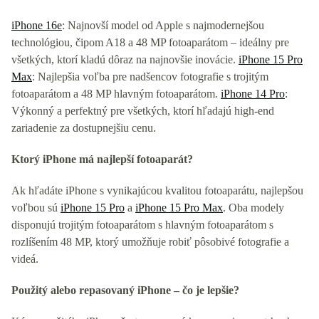
iPhone 16e
: Najnovší model od Apple s najmodernejšou
technológiou, čipom A18 a 48 MP fotoaparátom – ideálny pre
všetkých, ktorí kladú dôraz na najnovšie inovácie.
iPhone 15 Pro
Max
: Najlepšia voľba pre nadšencov fotografie s trojitým
fotoaparátom a 48 MP hlavným fotoaparátom.
iPhone 14 Pro
:
Výkonný a perfektný pre všetkých, ktorí hľadajú high-end
zariadenie za dostupnejšiu cenu.
Ktorý iPhone má najlepší fotoaparát?
Ak hľadáte iPhone s vynikajúcou kvalitou fotoaparátu, najlepšou
voľbou sú
iPhone 15 Pro
a
iPhone 15 Pro Max
. Oba modely
disponujú trojitým fotoaparátom s hlavným fotoaparátom s
rozlíšením 48 MP, ktorý umožňuje robiť pôsobivé fotografie a
videá.
Použitý alebo repasovaný iPhone – čo je lepšie?