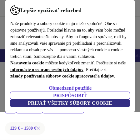
Vyzdvihnite si aplikáciu
Stiahnuť
Lepšie využívať refurbed
používať refurbed rýchlo a jednoducho
Naše produkty a súbory cookie majú niečo spoločné: Obe sa
opätovne používajú. Posledné hlavne na to, aby vám bolo možné
zobraziť relevantnejšie obsahy. Aby to fungovalo správne, radi by
sme analyzovali vaše správanie pri prehliadaní a pesonalizovali
reklamu a obsah pre vás — pomocou vlastných cookie a cookie
Mobilné telefóny
Laptopy
Tablety
Inteligentné hodinky
Príslušenst
tretích strán. Samozrejme iba s vaším súhlasom.
Nastavenia cookie
môžete kedykoľvek zmeniť. Prečítajte si naše
Domov
informácie o ochrane osobných údajov
Produkty
. Prečítajte si
zásady používania súborov cookie spracovateľa údajov
.
Notebooky:
Obmedzené použitie
Kúpiť repasované Notebooky do 1500 € – kvalita, záruka a 30-dňová
PRISPÔSOBIŤ
lehota na vrátenie. Ušetrite peniaze a chráňte životné prostredie.
PRIJAŤ VŠETKY SÚBORY COOKIE
Cena
Značka
Filtrovať
129 € - 1500 €