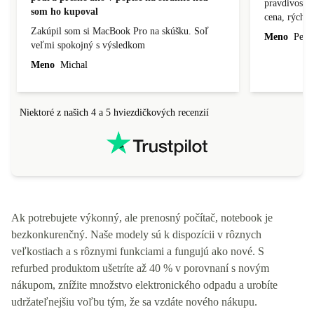
pravdivosť, 
som ho kupoval
cena, rýchlo
Zakúpil som si MacBook Pro na skúšku. Soľ
Meno
Peter
veľmi spokojný s výsledkom
Meno
Michal
Niektoré z našich 4 a 5 hviezdičkových recenzií
Ak potrebujete výkonný, ale prenosný počítač, notebook je
bezkonkurenčný. Naše modely sú k dispozícii v rôznych
veľkostiach a s rôznymi funkciami a fungujú ako nové. S
refurbed produktom ušetríte až 40 % v porovnaní s novým
nákupom, znížite množstvo elektronického odpadu a urobíte
udržateľnejšiu voľbu tým, že sa vzdáte nového nákupu.