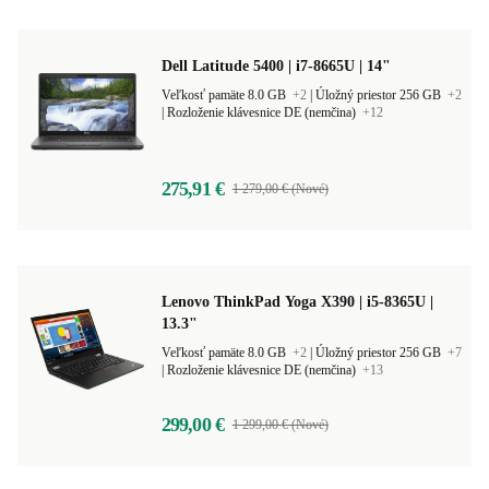
Dell Latitude 5400 | i7-8665U | 14"
Veľkosť pamäte 8.0 GB
+2
|
Úložný priestor 256 GB
+2
|
Rozloženie klávesnice DE (nemčina)
+12
275,91 €
1 279,00 € (Nové)
Lenovo ThinkPad Yoga X390 | i5-8365U |
13.3"
Veľkosť pamäte 8.0 GB
+2
|
Úložný priestor 256 GB
+7
|
Rozloženie klávesnice DE (nemčina)
+13
299,00 €
1 299,00 € (Nové)