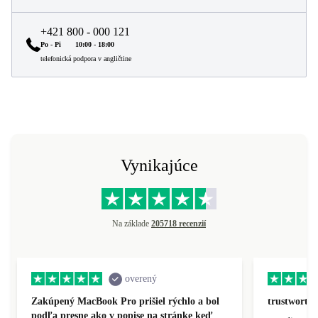
+421 800 - 000 121
Po - Pi
10:00 - 18:00
telefonická podpora v angličtine
Vynikajúce
Na základe
205718 recenzií
overený
Zakúpený MacBook Pro prišiel rýchlo a bol
trustworthy
podľa presne ako v popise na stránke keď