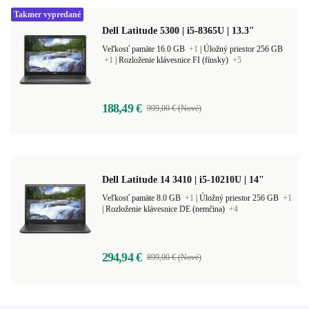
Takmer vypredané
Dell Latitude 5300 | i5-8365U | 13.3"
Veľkosť pamäte 16.0 GB
+1
|
Úložný priestor 256 GB
+1
|
Rozloženie klávesnice FI (fínsky)
+5
188,49 €
999,00 € (Nové)
Dell Latitude 14 3410 | i5-10210U | 14"
Veľkosť pamäte 8.0 GB
+1
|
Úložný priestor 256 GB
+1
|
Rozloženie klávesnice DE (nemčina)
+4
294,94 €
899,00 € (Nové)