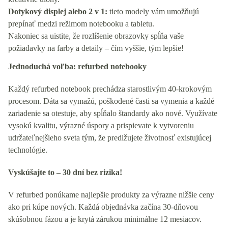
Dotykový displej alebo 2 v 1:
tieto modely vám umožňujú
prepínať medzi režimom notebooku a tabletu.
Nakoniec sa uistite, že rozlíšenie obrazovky spĺňa vaše
požiadavky na farby a detaily – čím vyššie, tým lepšie!
Jednoduchá voľba: refurbed notebooky
Každý refurbed notebook prechádza starostlivým 40-krokovým
procesom. Dáta sa vymažú, poškodené časti sa vymenia a každé
zariadenie sa otestuje, aby spĺňalo štandardy ako nové. Využívate
vysokú kvalitu, výrazné úspory a prispievate k vytvoreniu
udržateľnejšieho sveta tým, že predlžujete životnosť existujúcej
technológie.
Vyskúšajte to – 30 dní bez rizika!
V refurbed ponúkame najlepšie produkty za výrazne nižšie ceny
ako pri kúpe nových. Každá objednávka začína 30-dňovou
skúšobnou fázou a je krytá zárukou minimálne 12 mesiacov.