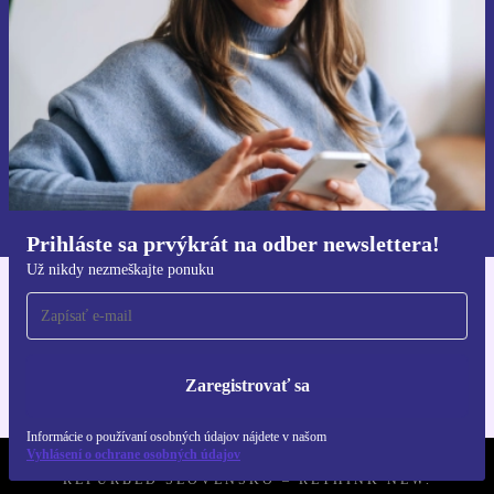
Už nikdy nezmeškajte ponuku.
Zaregistrovať sa
Informácie o používaní osobných údajov nájdete v našich
Zásadách ochrany osobných údajov
.
Prihláste sa prvýkrát na odber newslettera!
Už nikdy nezmeškajte ponuku
Získajte aplikáciu refurbed
Pre iOS a Android
Zaregistrovať sa
Informácie o používaní osobných údajov nájdete v našom
Vyhlásení o ochrane osobných údajov
REFURBED SLOVENSKO – RETHINK NEW.