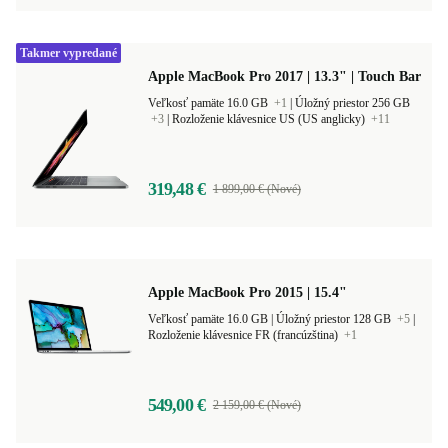
Takmer vypredané
Apple MacBook Pro 2017 | 13.3" | Touch Bar
Veľkosť pamäte 16.0 GB
+1
|
Úložný priestor 256 GB
+3
|
Rozloženie klávesnice US (US anglicky)
+11
319,48 €
1 899,00 € (Nové)
Apple MacBook Pro 2015 | 15.4"
Veľkosť pamäte 16.0 GB |
Úložný priestor 128 GB
+5
|
Rozloženie klávesnice FR (francúzština)
+1
549,00 €
2 159,00 € (Nové)