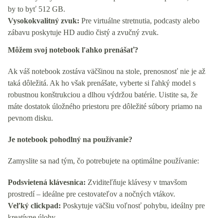
by to byť 512 GB.
Vysokokvalitný zvuk:
Pre virtuálne stretnutia, podcasty alebo
zábavu poskytuje HD audio čistý a zvučný zvuk.
Môžem svoj notebook ľahko prenášať?
Ak váš notebook zostáva väčšinou na stole, prenosnosť nie je až
taká dôležitá. Ak ho však prenášate, vyberte si ľahký model s
robustnou konštrukciou a dlhou výdržou batérie. Uistite sa, že
máte dostatok úložného priestoru pre dôležité súbory priamo na
pevnom disku.
Je notebook pohodlný na používanie?
Zamyslite sa nad tým, čo potrebujete na optimálne používanie:
Podsvietená klávesnica:
Zviditeľňuje klávesy v tmavšom
prostredí – ideálne pre cestovateľov a nočných vtákov.
Veľký clickpad:
Poskytuje väčšiu voľnosť pohybu, ideálny pre
kreatívne úlohy.