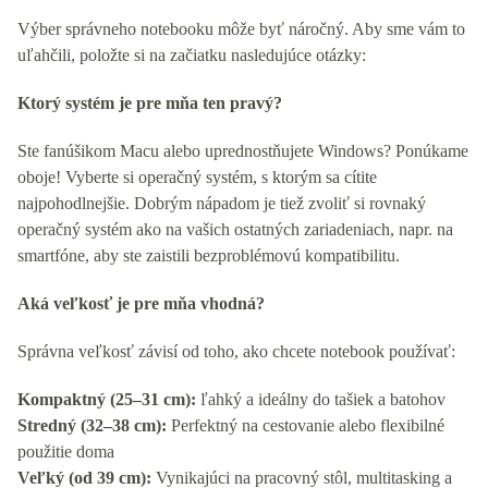
Výber správneho notebooku môže byť náročný. Aby sme vám to
uľahčili, položte si na začiatku nasledujúce otázky:
Ktorý systém je pre mňa ten pravý?
Ste fanúšikom Macu alebo uprednostňujete Windows? Ponúkame
oboje! Vyberte si operačný systém, s ktorým sa cítite
najpohodlnejšie. Dobrým nápadom je tiež zvoliť si rovnaký
operačný systém ako na vašich ostatných zariadeniach, napr. na
smartfóne, aby ste zaistili bezproblémovú kompatibilitu.
Aká veľkosť je pre mňa vhodná?
Správna veľkosť závisí od toho, ako chcete notebook používať:
Kompaktný (25–31 cm):
ľahký a ideálny do tašiek a batohov
Stredný (32–38 cm):
Perfektný na cestovanie alebo flexibilné
použitie doma
Veľký (od 39 cm):
Vynikajúci na pracovný stôl, multitasking a