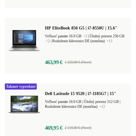
HP EliteBook 850 G5 | i7-8550U | 15.6"
Veľkosť pamäte 16.0 GB
+2
|
Úložný priestor 256 GB
+2
|
Rozloženie klávesnice DE (nemčina)
+13
463,99 €
1 329,00 € (Nové)
Takmer vypredané
Dell Latitude 15 9520 | i7-1185G7 | 15"
Veľkosť pamäte 16.0 GB |
Úložný priestor 512 GB |
Rozloženie klávesnice DE (nemčina)
+12
469,95 €
2 119,00 € (Nové)