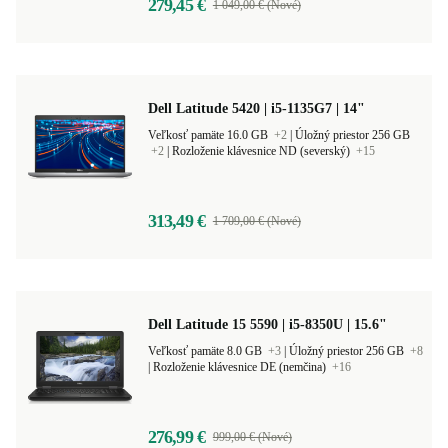
279,45 €
1 049,00 € (Nové)
Dell Latitude 5420 | i5-1135G7 | 14"
Veľkosť pamäte 16.0 GB
+2
|
Úložný priestor 256 GB
+2
|
Rozloženie klávesnice ND (severský)
+15
313,49 €
1 709,00 € (Nové)
Dell Latitude 15 5590 | i5-8350U | 15.6"
Veľkosť pamäte 8.0 GB
+3
|
Úložný priestor 256 GB
+8
|
Rozloženie klávesnice DE (nemčina)
+16
276,99 €
999,00 € (Nové)