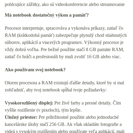
pohlcujúce zážitky, ako sú videokonferencie alebo streamovanie
Má notebook dostatočný výkon a pamäť?
Procesor interpretuje, spracováva a vykonáva príkazy, zatiaľ čo
RAM (krátkodobá pamäť) zabezpečuje plynulý chod stiahnutých
súborov, aplikácií a viacerých programov. Výkonný procesor je
vždy dobrá voľba. Pre bežné použitie stačí 8 GB pamäte RAM,
zatiaľ čo hráči a profesionáli by mali zvoliť 16 GB alebo viac.
Ako používam svoj notebook?
Okrem procesora a RAM existujú ďalšie detaily, ktoré by si mal
zohľadniť, aby tvoj notebook spĺňal tvoje požiadavky:
Vysokorozlíšený displej:
Pre živé farby a presné detaily. Čím
vyššie rozlíšenie (v pixeloch), tým lepšie.
Úložný priestor:
Pre príležitostné použitie alebo jednoduché
kancelárske úlohy stačí 256 GB. Ak však ukladáte fotografie a
videá s vysokým rozlíšením alebo používate veľa aplikácií, mali