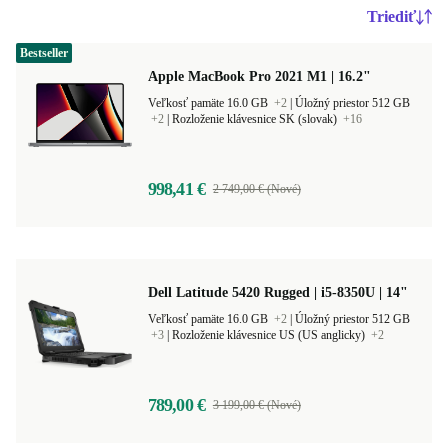
Triediť
Bestseller
Apple MacBook Pro 2021 M1 | 16.2"
Veľkosť pamäte 16.0 GB
+2
|
Úložný priestor 512 GB
+2
|
Rozloženie klávesnice SK (slovak)
+16
998,41 €
2 749,00 € (Nové)
Dell Latitude 5420 Rugged | i5-8350U | 14"
Veľkosť pamäte 16.0 GB
+2
|
Úložný priestor 512 GB
+3
|
Rozloženie klávesnice US (US anglicky)
+2
789,00 €
3 199,00 € (Nové)