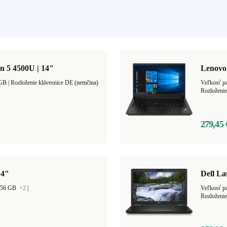
n 5 4500U | 14"
Lenovo
Úložný priestor 256 GB |
Rozloženie klávesnice DE (nemčina)
Rozloženie
279,45 
14"
Dell La
 256 GB
+2
|
Veľkosť p
Rozloženie