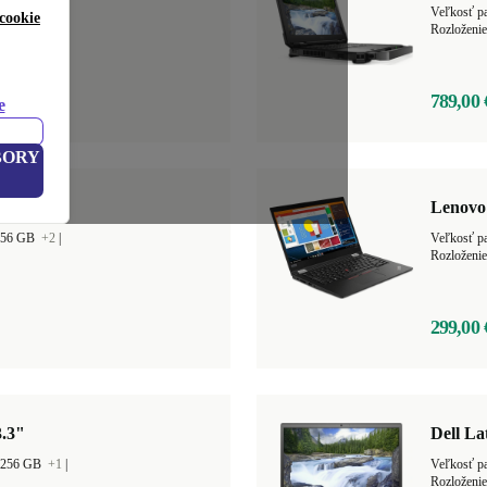
r 512 GB
+2
|
Veľkosť p
cookie
Rozloženie
789,00 
e
BORY
4"
Lenovo 
 256 GB
+2
|
Veľkosť p
Rozloženie
299,00 
3.3"
Dell La
r 256 GB
+1
|
Veľkosť p
Rozloženie