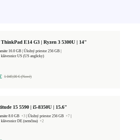
 ThinkPad E14 G3 | Ryzen 3 5300U | 14"
Veľkosť pamäte 16.0 GB |
Úložný priestor 256 GB |
 klávesnice US (US anglicky)
€
1 049,00 € (Nové)
titude 15 5590 | i5-8350U | 15.6"
amäte 8.0 GB
+3
|
Úložný priestor 256 GB
+7
|
 klávesnice DE (nemčina)
+2