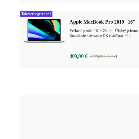
Takmer vypredané
Apple MacBook Pro 2019 | 16"
Veľkosť pamäte 16.0 GB
+2
|
Úložný priesto
Rozloženie klávesnice DK (dánčina)
+15
409,00 €
2 999,00 € (Nové)