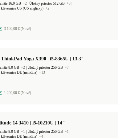
amäte 16.0 GB
+2
|
Úložný priestor 512 GB
+3
|
 klávesnice US (US anglicky)
+2
€
3 199,00 € (Nové)
ThinkPad Yoga X390 | i5-8365U | 13.3"
amäte 8.0 GB
+2
|
Úložný priestor 256 GB
+7
|
 klávesnice DE (nemčina)
+13
€
1 299,00 € (Nové)
titude 14 3410 | i5-10210U | 14"
amäte 8.0 GB
+1
|
Úložný priestor 256 GB
+1
|
 klávesnice DE (nemčina)
+4