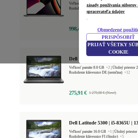
Veľkosť pamäte 16.0 GB
+2
|
Úložný priesto
zásady používania súborov 
Rozloženie klávesnice SK (slovak)
+17
spracovateľa údajov
.
998,41 €
2 749,00 € (Nové)
Obmedzené použiti
PRISPÔSOBIŤ
PRIJAŤ VŠETKY SÚ
COOKIE
Dell Latitude 5400 | i7-8665U | 1
Veľkosť pamäte 8.0 GB
+2
|
Úložný priestor
Rozloženie klávesnice DE (nemčina)
+12
275,91 €
1 279,00 € (Nové)
Dell Latitude 5300 | i5-8365U | 1
Veľkosť pamäte 16.0 GB
+1
|
Úložný priesto
Rozloženie klávesnice FI (fínsky)
+5