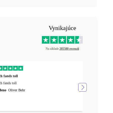
Vynikajúce
Na základe
205580 recenzií
ch fands toll
Siete favolosi
ch fands toll
Siete favolosi
eno
Oliver Behr
Meno
Fabio S