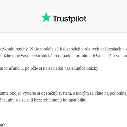
bezkonkurenčný. Naše modely sú k dispozícii v rôznych veľkostiach a 
nížite množstvo elektronického odpadu a urobíte udržateľnejšiu voľbu
o uľahčili, položte si na začiatku nasledujúce otázky:
e oboje! Vyberte si operačný systém, s ktorým sa cítite najpohodlnej
óne, aby ste zaistili bezproblémovú kompatibilitu.
ať: