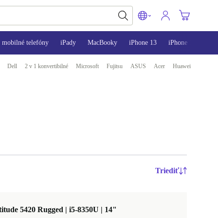
mobilné telefóny
iPady
MacBooky
iPhone 13
iPhone 14
iPh
Dell
2 v 1 konvertibilné
Microsoft
Fujitsu
ASUS
Acer
Huawei
Triediť
titude 5420 Rugged | i5-8350U | 14"