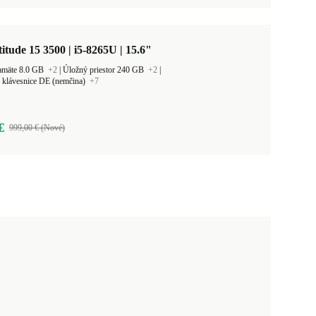
titude 15 3500 | i5-8265U | 15.6"
amäte 8.0 GB
+2
|
Úložný priestor 240 GB
+2
|
 klávesnice DE (nemčina)
+7
€
999,00 € (Nové)