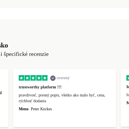
sko
li špecifické recenzie
overený
I
trustworthy platform !!!
l
I
pravdivosť, presný popis, všetko ako malo byť, cena,
rýchlosť dodania
M
Meno
Peter Keckes