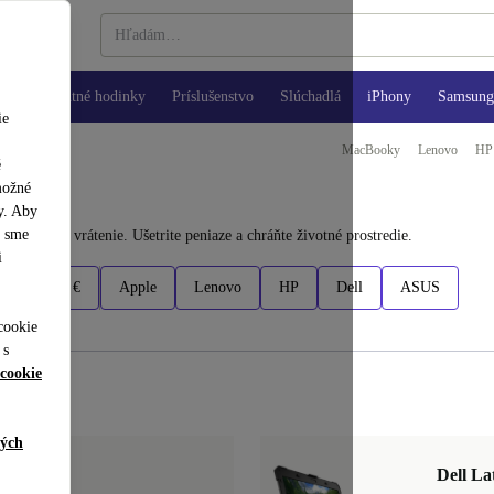
Inteligentné hodinky
Príslušenstvo
Slúchadlá
iPhony
Samsung 
ie
MacBooky
Lenovo
HP
é
možné
y. Aby
y sme
lehota na vrátenie. Ušetrite peniaze a chráňte životné prostredie.
i
800+ €
Apple
Lenovo
HP
Dell
ASUS
cookie
 s
cookie
ných
6.2"
Dell La