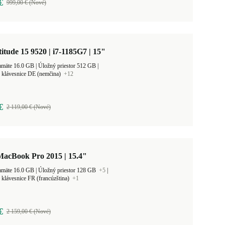
€
999,00 € (Nové)
titude 15 9520 | i7-1185G7 | 15"
Veľkosť pamäte 16.0 GB |
Úložný priestor 512 GB |
 klávesnice DE (nemčina)
+12
€
2 119,00 € (Nové)
MacBook Pro 2015 | 15.4"
Veľkosť pamäte 16.0 GB |
Úložný priestor 128 GB
+5
|
 klávesnice FR (francúzština)
+1
€
2 159,00 € (Nové)