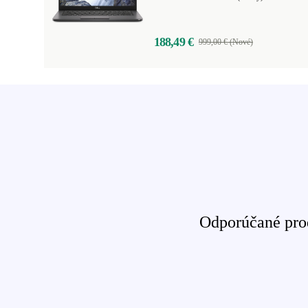
188,49 €
999,00 € (Nové)
Odporúčané prod