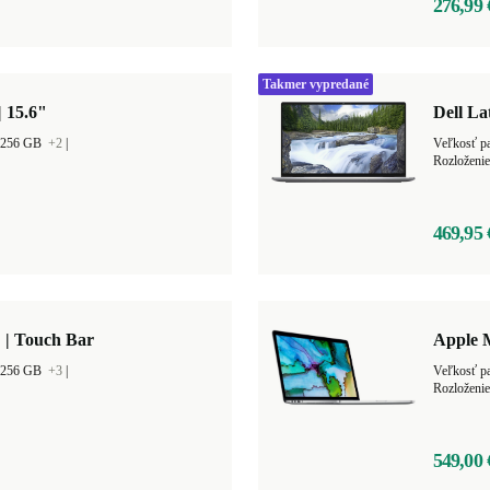
276,99 
Takmer vypredané
| 15.6"
Dell La
r 256 GB
+2
|
Rozloženie
469,95 
 | Touch Bar
Apple 
r 256 GB
+3
|
Rozloženie
549,00 