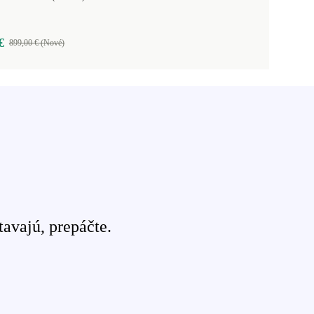
€
899,00 € (Nové)
avajú, prepáčte.