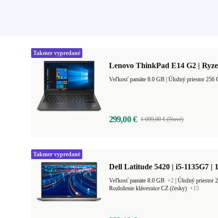
Takmer vypredané
Lenovo ThinkPad E14 G2 | Ryze
Veľkosť pamäte 8.0 GB |
299,00 €
1 099,00 € (Nové)
Takmer vypredané
Dell Latitude 5420 | i5-1135G7 | 
Veľkosť pamäte 8.0 GB
+2
|
Úložný priestor
Rozloženie klávesnice CZ (česky)
+15