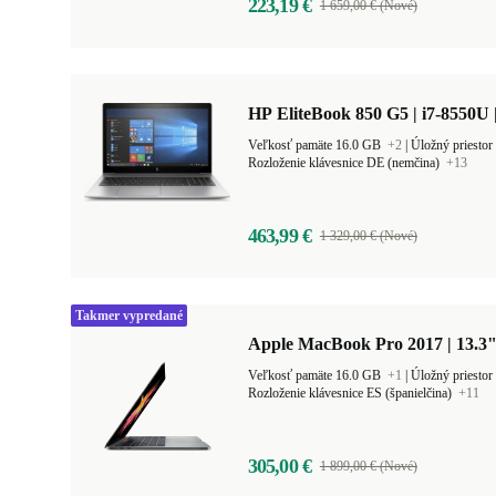
223,19 €
1 659,00 € (Nové)
HP EliteBook 850 G5 | i7-8550U 
Veľkosť pamäte 16.0 GB
+2
|
Úložný priesto
Rozloženie klávesnice DE (nemčina)
+13
463,99 €
1 329,00 € (Nové)
Takmer vypredané
Apple MacBook Pro 2017 | 13.3"
Veľkosť pamäte 16.0 GB
+1
|
Úložný priesto
Rozloženie klávesnice ES (španielčina)
+11
305,00 €
1 899,00 € (Nové)