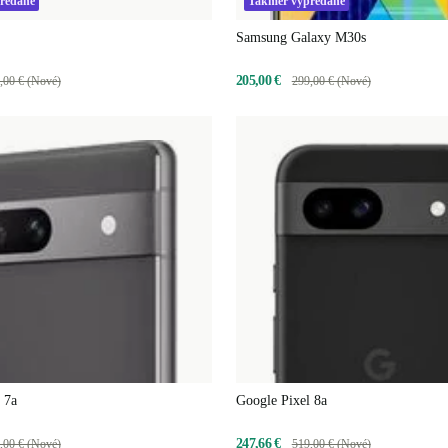
redané
Takmer vypredané
Samsung Galaxy M30s
205,00 €
,00 € (Nové)
299,00 € (Nové)
 7a
Google Pixel 8a
247,66 €
,00 € (Nové)
519,00 € (Nové)