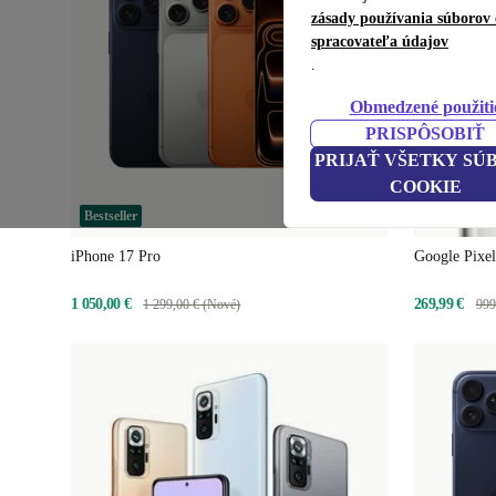
zásady používania súborov 
spracovateľa údajov
.
Obmedzené použiti
PRISPÔSOBIŤ
PRIJAŤ VŠETKY SÚ
COOKIE
Bestseller
Takmer vyp
iPhone 17 Pro
Google Pixel
1 050,00 €
269,99 €
1 299,00 € (Nové)
999