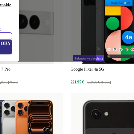
cookie
e
BORY
redané
Takmer vypredané
 7 Pro
Google Pixel 4a 5G
221,95 €
,00 € (Nové)
519,00 € (Nové)