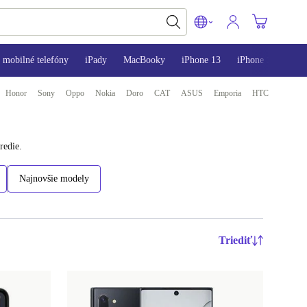
mobilné telefóny
iPady
MacBooky
iPhone 13
iPhone 14
iPh
Honor
Sony
Oppo
Nokia
Doro
CAT
ASUS
Emporia
HTC
redie.
Najnovšie modely
Triediť