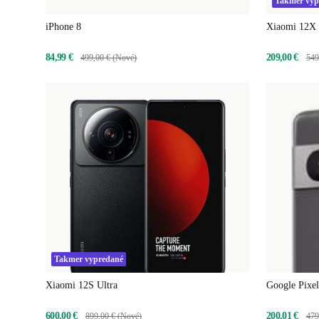
Takmer vyp
iPhone 8
Xiaomi 12X
84,99 €
209,00 €
499,00 € (Nové)
549
Takmer vypredané
Xiaomi 12S Ultra
Google Pixel
600,00 €
200,01 €
899,00 € (Nové)
479