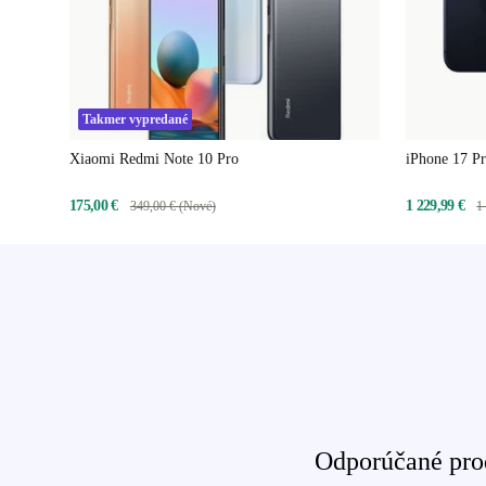
Takmer vypredané
Xiaomi Redmi Note 10 Pro
iPhone 17 P
175,00 €
1 229,99 €
349,00 € (Nové)
1
Odporúčané prod