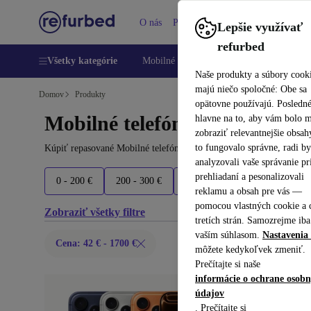
O nás
Pomoc
Lepšie využívať
refurbed
Všetky kategórie
Mobilné telefóny
Laptopy
Tablety
Naše produkty a súbory cook
majú niečo spoločné: Obe sa
Domov
Produkty
opätovne používajú. Posledn
Mobilné telefóny a smartfóny
hlavne na to, aby vám bolo 
zobraziť relevantnejšie obsah
to fungovalo správne, radi b
Kúpiť repasované Mobilné telefóny a smartfóny do 1700 € – kvalita, 
analyzovali vaše správanie pr
prehliadaní a pesonalizovali
0 - 200 €
200 - 300 €
300 - 500 €
500 - 700 €
reklamu a obsah pre vás —
pomocou vlastných cookie a 
Zobraziť všetky filtre
tretích strán. Samozrejme iba
vaším súhlasom.
Nastavenia 
Cena: 42 € - 1700 €
môžete kedykoľvek zmeniť.
Prečítajte si naše
informácie o ochrane osob
údajov
. Prečítajte si