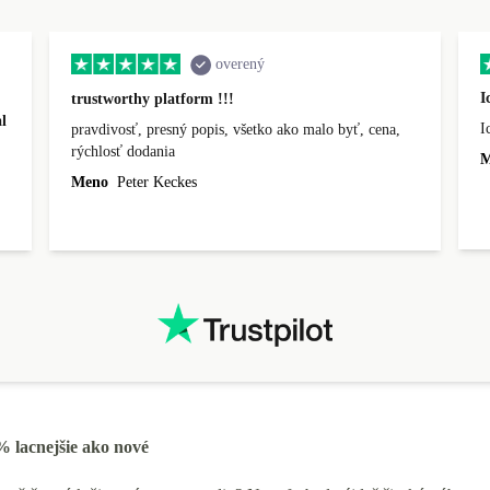
overený
I
trustworthy platform !!!
l
I
pravdivosť, presný popis, všetko ako malo byť, cena,
rýchlosť dodania
M
Meno
Peter Keckes
% lacnejšie ako nové