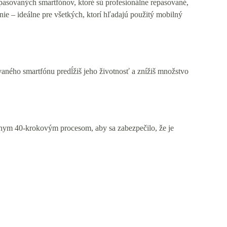
epasovaných smartfónov, ktoré sú profesionálne repasované,
ie – ideálne pre všetkých, ktorí hľadajú použitý mobilný
aného smartfónu predĺžiš jeho životnosť a znížiš množstvo
ísnym 40-krokovým procesom, aby sa zabezpečilo, že je