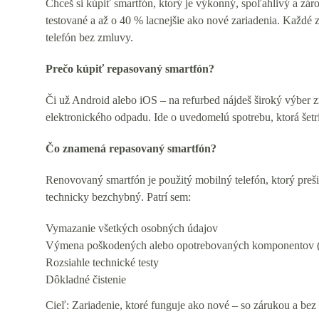
Chceš si kúpiť smartfón, ktorý je výkonný, spoľahlivý a zár
testované a až o 40 % lacnejšie ako nové zariadenia. Každé
telefón bez zmluvy.
Prečo kúpiť repasovaný smartfón?
Či už Android alebo iOS – na refurbed nájdeš široký výber 
elektronického odpadu. Ide o uvedomelú spotrebu, ktorá šetr
Čo znamená repasovaný smartfón?
Renovovaný smartfón je použitý mobilný telefón, ktorý preš
technicky bezchybný. Patrí sem:
Vymazanie všetkých osobných údajov
Výmena poškodených alebo opotrebovaných komponentov (n
Rozsiahle technické testy
Dôkladné čistenie
Cieľ: Zariadenie, ktoré funguje ako nové – so zárukou a bez 