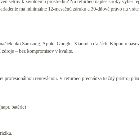
oveň šetrný k životnému prostrediu? Na refurbed nájdeš široký výber r
 zariadenie má minimálne 12-mesačnú záruku a 30-dňové právo na vráten
značiek ako Samsung, Apple, Google, Xiaomi a ďalších. Kúpou repasov
í zdroje – bez kompromisov v kvalite.
iel profesionálnou renováciou. V refurbed prechádza každý prístroj pr
apr. batérie)
rizika.