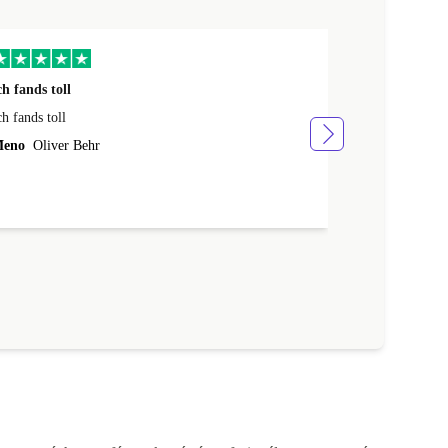
ch fands toll
Siete favolosi
ch fands toll
Siete favolosi
eno
Oliver Behr
Meno
Fabio S