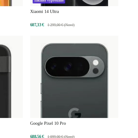
Takmer vypredané
Xiaomi 14 Ultra
607,33 €
1 299,00 € (Nové)
Google Pixel 10 Pro
688,56 €
1 099,00 € (Nové)