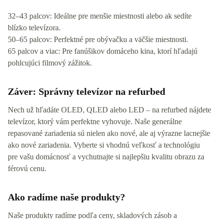
32–43 palcov: Ideálne pre menšie miestnosti alebo ak sedíte
blízko televízora.
50–65 palcov: Perfektné pre obývačku a väčšie miestnosti.
65 palcov a viac: Pre fanúšikov domáceho kina, ktorí hľadajú
pohlcujúci filmový zážitok.
Záver: Správny televízor na refurbed
Nech už hľadáte OLED, QLED alebo LED – na refurbed nájdete
televízor, ktorý vám perfektne vyhovuje. Naše generálne
repasované zariadenia sú nielen ako nové, ale aj výrazne lacnejšie
ako nové zariadenia. Vyberte si vhodnú veľkosť a technológiu
pre vašu domácnosť a vychutnajte si najlepšiu kvalitu obrazu za
férovú cenu.
Ako radíme naše produkty?
Naše produkty radíme podľa ceny, skladových zásob a