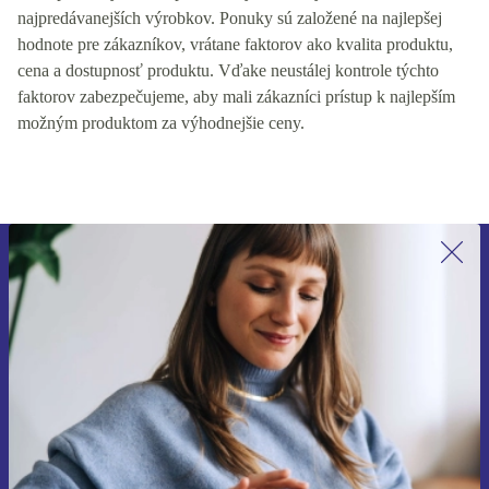
najpredávanejších výrobkov. Ponuky sú založené na najlepšej
hodnote pre zákazníkov, vrátane faktorov ako kvalita produktu,
cena a dostupnosť produktu. Vďake neustálej kontrole týchto
faktorov zabezpečujeme, aby mali zákazníci prístup k najlepším
možným produktom za výhodnejšie ceny.
Prihláste sa prvýkrát na newsletter!
Už nikdy nezmeškajte ponuku.
Zaregistrovať sa
Informácie o používaní osobných údajov nájdete v našich