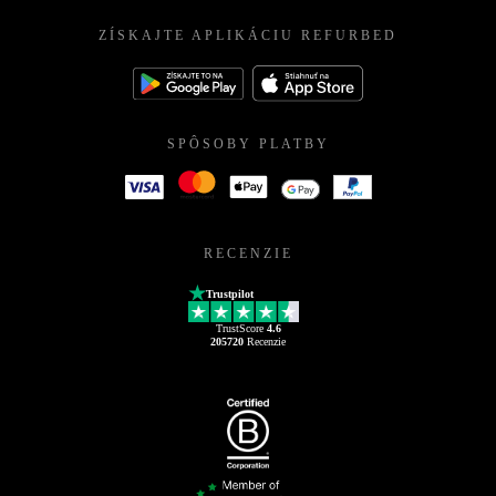
ZÍSKAJTE APLIKÁCIU REFURBED
SPÔSOBY PLATBY
RECENZIE
Trustpilot
TrustScore
4.6
205720
Recenzie