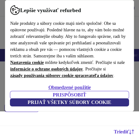
Vyzdvihnite si aplikáciu
Stiahnuť
Lepšie využívať refurbed
používať refurbed rýchlo a jednoducho
Naše produkty a súbory cookie majú niečo spoločné: Obe sa
opätovne používajú. Posledné hlavne na to, aby vám bolo možné
zobraziť relevantnejšie obsahy. Aby to fungovalo správne, radi by
sme analyzovali vaše správanie pri prehliadaní a pesonalizovali
reklamu a obsah pre vás — pomocou vlastných cookie a cookie
Mobilné telefóny
Laptopy
Tablety
Inteligentné hodinky
Príslušenst
tretích strán. Samozrejme iba s vaším súhlasom.
Nastavenia cookie
môžete kedykoľvek zmeniť. Prečítajte si naše
Domov
informácie o ochrane osobných údajov
Produkty
. Prečítajte si
zásady používania súborov cookie spracovateľa údajov
.
Televízory:
Obmedzené použitie
Kúpiť repasované Televízory do 3600 € – kvalita, záruka a 30-dňová
PRISPÔSOBIŤ
lehota na vrátenie. Ušetrite peniaze a chráňte životné prostredie.
PRIJAŤ VŠETKY SÚBORY COOKIE
Filtrovať
Triediť