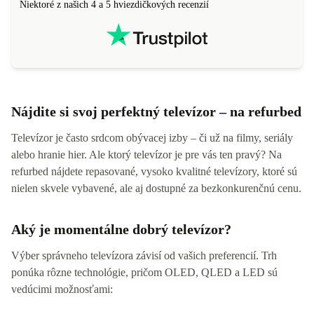
Niektoré z našich 4 a 5 hviezdičkových recenzií
Nájdite si svoj perfektný televízor – na refurbed
Televízor je často srdcom obývacej izby – či už na filmy, seriály
alebo hranie hier. Ale ktorý televízor je pre vás ten pravý? Na
refurbed nájdete repasované, vysoko kvalitné televízory, ktoré sú
nielen skvele vybavené, ale aj dostupné za bezkonkurenčnú cenu.
Aký je momentálne dobrý televízor?
Výber správneho televízora závisí od vašich preferencií. Trh
ponúka rôzne technológie, pričom OLED, QLED a LED sú
vedúcimi možnosťami: