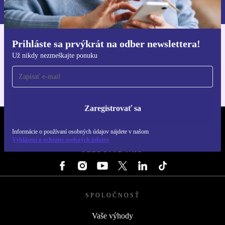
Zásadách ochrany osobných údajov
.
Prihláste sa prvýkrát na odber newslettera!
Získajte aplikáciu refurbed
Už nikdy nezmeškajte ponuku
Pre iOS a Android
Zaregistrovať sa
REFURBED SLOVENSKO – RETHINK NEW.
Informácie o používaní osobných údajov nájdete v našom
Vyhlásení o ochrane osobných údajov
SLEDUJTE NÁS
SPOLOČNOSŤ
Vaše výhody