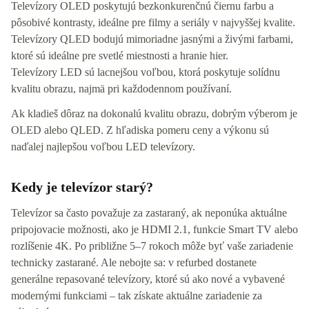
Televízory OLED poskytujú bezkonkurenčnú čiernu farbu a
pôsobivé kontrasty, ideálne pre filmy a seriály v najvyššej kvalite.
Televízory QLED bodujú mimoriadne jasnými a živými farbami,
ktoré sú ideálne pre svetlé miestnosti a hranie hier.
Televízory LED sú lacnejšou voľbou, ktorá poskytuje solídnu
kvalitu obrazu, najmä pri každodennom používaní.
Ak kladieš dôraz na dokonalú kvalitu obrazu, dobrým výberom je
OLED alebo QLED. Z hľadiska pomeru ceny a výkonu sú
naďalej najlepšou voľbou LED televízory.
Kedy je televízor starý?
Televízor sa často považuje za zastaraný, ak neponúka aktuálne
pripojovacie možnosti, ako je HDMI 2.1, funkcie Smart TV alebo
rozlíšenie 4K. Po približne 5–7 rokoch môže byť vaše zariadenie
technicky zastarané. Ale nebojte sa: v refurbed dostanete
generálne repasované televízory, ktoré sú ako nové a vybavené
modernými funkciami – tak získate aktuálne zariadenie za