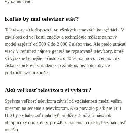
výhodnú cenu.
Koľko by mal televízor stáť?
Televízory sú k dispozícii vo všetkých cenových kategóriách. V
závislosti od veľkosti, značky a technológie môžete za nový
model zaplatiť od 500 € do 2 000 € alebo viac. Ale prečo utrácať
viac? V refurbed nájdete generálne repasované televízory, ktoré
sú výrazne lacnejšie – často až o 40 % pod novou cenou. Tak
získate špičkové zariadenie so zárukou, bez toho aby ste
prekročili svoj rozpočet.
Akú veľkosť televízora si vybrať?
Správna veľkosť televízora závisí od vzdialenosti medzi vaším
miestom na sedenie a televízorom. Ako pravidlo platí: pre Full
HD by vzdialenosť mala byť približne 2- až 2,5-násobok
uhlopriečky obrazovky, pre 4K zariadenia môže byť vzdialenosť
menšia.