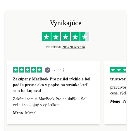
Vynikajúce
Na základe
205720 recenzií
overený
Zakúpený MacBook Pro prišiel rýchlo a bol
trustworthy
podľa presne ako v popise na stránke keď
pravdivosť, 
som ho kupoval
cena, rýchlo
Zakúpil som si MacBook Pro na skúšku. Soľ
Meno
Peter
veľmi spokojný s výsledkom
Meno
Michal