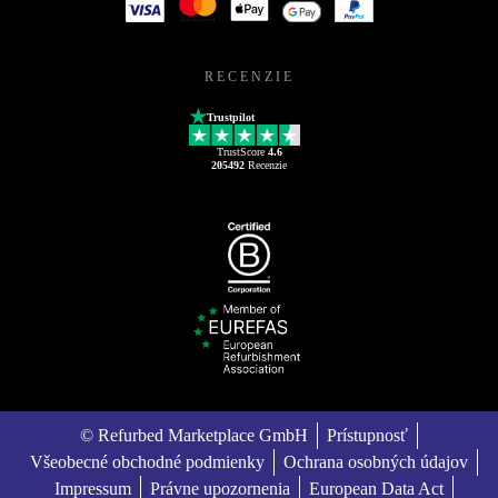
RECENZIE
Trustpilot
TrustScore
4.6
205492
Recenzie
© Refurbed Marketplace GmbH
Prístupnosť
Všeobecné obchodné podmienky
Ochrana osobných údajov
Impressum
Právne upozornenia
European Data Act