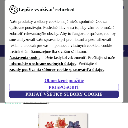
Vyzdvihnite si aplikáciu
Stiahnuť
Lepšie využívať refurbed
používať refurbed rýchlo a jednoducho
Naše produkty a súbory cookie majú niečo spoločné: Obe sa
opätovne používajú. Posledné hlavne na to, aby vám bolo možné
zobraziť relevantnejšie obsahy. Aby to fungovalo správne, radi by
sme analyzovali vaše správanie pri prehliadaní a pesonalizovali
reklamu a obsah pre vás — pomocou vlastných cookie a cookie
Mobilné telefóny
Laptopy
Tablety
Inteligentné hodinky
Príslušenst
tretích strán. Samozrejme iba s vaším súhlasom.
Nastavenia cookie
môžete kedykoľvek zmeniť. Prečítajte si naše
Domov
informácie o ochrane osobných údajov
Produkty
Domácnosť
Nábytok
. Prečítajte si
zásady používania súborov cookie spracovateľa údajov
.
Rajská záhrada. Majstrovské diela
Obmedzené použitie
botanickej ilustrácie
PRISPÔSOBIŤ
biela
PRIJAŤ VŠETKY SÚBORY COOKIE
(Zbieranie recenzií)