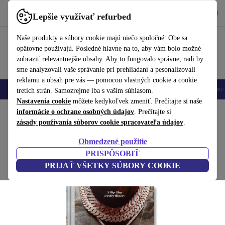
Vyzdvihnite si aplikáciu
Stiahnuť
Lepšie využívať refurbed
používať refurbed rýchlo a jednoducho
Naše produkty a súbory cookie majú niečo spoločné: Obe sa
opätovne používajú. Posledné hlavne na to, aby vám bolo možné
zobraziť relevantnejšie obsahy. Aby to fungovalo správne, radi by
sme analyzovali vaše správanie pri prehliadaní a pesonalizovali
reklamu a obsah pre vás — pomocou vlastných cookie a cookie
Mobilné telefóny
Laptopy
Tablety
Inteligentné hodinky
Príslušenst
tretích strán. Samozrejme iba s vaším súhlasom.
Nastavenia cookie
môžete kedykoľvek zmeniť. Prečítajte si naše
Domov
informácie o ochrane osobných údajov
Produkty
Domácnosť
Nábytok
. Prečítajte si
zásady používania súborov cookie spracovateľa údajov
.
Ice Cold. A Hip-Hop Jewelry History
Obmedzené použitie
biela
PRISPÔSOBIŤ
PRIJAŤ VŠETKY SÚBORY COOKIE
(Zbieranie recenzií)