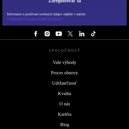
Zaregistrovať sa
REFURBED SLOVENSKO – RETHINK NEW.
Informácie o používaní osobných údajov nájdete v našom
Vyhlásení o ochrane osobných údajov
SLEDUJTE NÁS
SPOLOČNOSŤ
Vaše výhody
Proces obnovy
Udržateľnosť
Kvalita
O nás
Kariéra
Blog