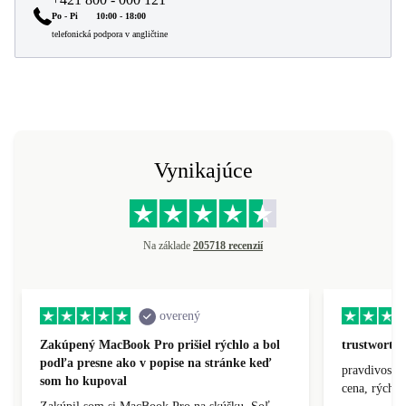
Po - Pi
10:00 - 18:00
telefonická podpora v angličtine
Vynikajúce
Na základe
205718 recenzií
overený
Zakúpený MacBook Pro prišiel rýchlo a bol
trustworthy
podľa presne ako v popise na stránke keď
pravdivosť, 
som ho kupoval
cena, rýchlo