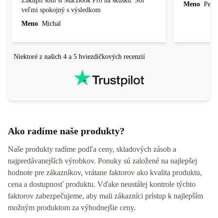
Zakúpil som si MacBook Pro na skúšku. Soľ
Meno
Peter
veľmi spokojný s výsledkom
Meno
Michal
Niektoré z našich 4 a 5 hviezdičkových recenzií
Ako radíme naše produkty?
Naše produkty radíme podľa ceny, skladových zásob a
najpredávanejších výrobkov. Ponuky sú založené na najlepšej
hodnote pre zákazníkov, vrátane faktorov ako kvalita produktu,
cena a dostupnosť produktu. Vďake neustálej kontrole týchto
faktorov zabezpečujeme, aby mali zákazníci prístup k najlepším
možným produktom za výhodnejšie ceny.