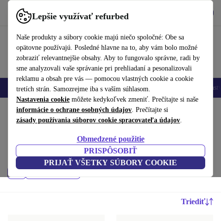
Vyzdvihnite si aplikáciu
Stiahnuť
Lepšie využívať refurbed
používať refurbed rýchlo a jednoducho
Naše produkty a súbory cookie majú niečo spoločné: Obe sa
opätovne používajú. Posledné hlavne na to, aby vám bolo možné
zobraziť relevantnejšie obsahy. Aby to fungovalo správne, radi by
sme analyzovali vaše správanie pri prehliadaní a pesonalizovali
reklamu a obsah pre vás — pomocou vlastných cookie a cookie
Mobilné telefóny
Laptopy
Tablety
Inteligentné hodinky
Príslušenst
tretích strán. Samozrejme iba s vaším súhlasom.
Nastavenia cookie
môžete kedykoľvek zmeniť. Prečítajte si naše
Domov
informácie o ochrane osobných údajov
Produkty
Konzoly
. Prečítajte si
zásady používania súborov cookie spracovateľa údajov
.
PlayStation:
Obmedzené použitie
Kedysi používané PlayStation – repasované s minimálne 12-mesačnou
PRISPÔSOBIŤ
zárukou. Udržateľnejšie a výhodnejšie ako nové.
PRIJAŤ VŠETKY SÚBORY COOKIE
Cena
Filtrovať
Triediť