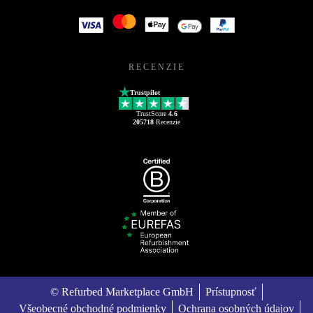
RECENZIE
Trustpilot
TrustScore
4.6
205718
Recenzie
© Refurbed Marketplace GmbH
Prístupnosť
Všeobecné obchodné podmienky
Ochrana osobných údajov