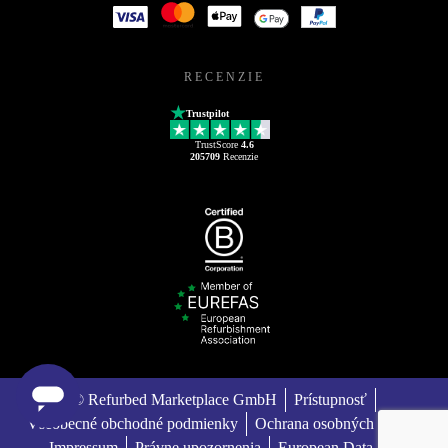
RECENZIE
Trustpilot
TrustScore
4.6
205709
Recenzie
© Refurbed Marketplace GmbH
Prístupnosť
Všeobecné obchodné podmienky
Ochrana osobných údajov
Impressum
Právne upozornenia
European Data Act