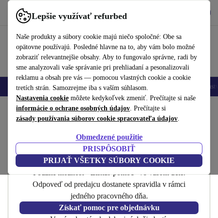
Vyzdvihnite si aplikáciu
Stiahnuť
Lepšie využívať refurbed
používať refurbed rýchlo a jednoducho
Naše produkty a súbory cookie majú niečo spoločné: Obe sa
opätovne používajú. Posledné hlavne na to, aby vám bolo možné
zobraziť relevantnejšie obsahy. Aby to fungovalo správne, radi by
sme analyzovali vaše správanie pri prehliadaní a pesonalizovali
reklamu a obsah pre vás — pomocou vlastných cookie a cookie
Mobilné telefóny
Laptopy
Tablety
Inteligentné hodinky
Príslušenst
tretích strán. Samozrejme iba s vaším súhlasom.
Nastavenia cookie
môžete kedykoľvek zmeniť. Prečítajte si naše
Domov
informácie o ochrane osobných údajov
. Prečítajte si
zásady používania súborov cookie spracovateľa údajov
.
Kontakt
Obmedzené použitie
PRISPÔSOBIŤ
Potrebujete pomoc s objednávkou?
PRIJAŤ VŠETKY SÚBORY COOKIE
Použite možnosť "Získať pomoc" vo vašom účte.
Odpoveď od predajcu dostanete spravidla v rámci
jedného pracovného dňa.
Získať pomoc pre objednávku