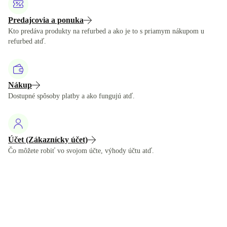
Predajcovia a ponuka
Kto predáva produkty na refurbed a ako je to s priamym nákupom u
refurbed atď.
Nákup
Dostupné spôsoby platby a ako fungujú atď.
Účet (Zákaznícky účet)
Čo môžete robiť vo svojom účte, výhody účtu atď.