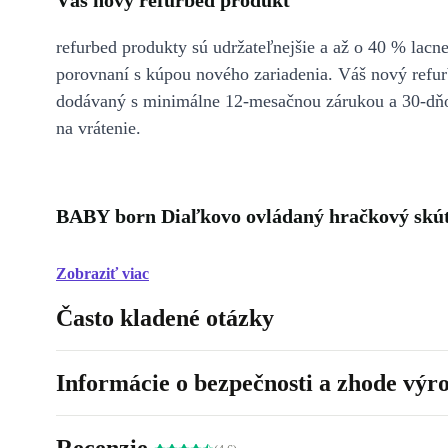
Váš nový refurbed produkt
refurbed produkty sú udržateľnejšie a až o 40 % lacne
porovnaní s kúpou nového zariadenia. Váš nový refur
dodávaný s minimálne 12-mesačnou zárukou a 30-dň
na vrátenie.
BABY born Diaľkovo ovládaný hračkový skúte
Zobraziť viac
Často kladené otázky
Informácie o bezpečnosti a zhode výr