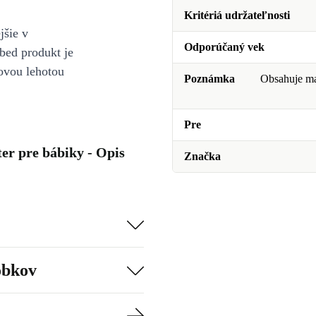
Kritériá udržateľnosti
jšie v
Odporúčaný vek
bed produkt je
ovou lehotou
Poznámka
Obsahuje mal
Pre
r pre bábiky - Opis
Značka
obkov