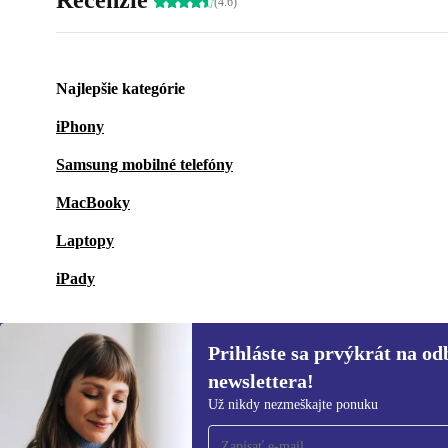
Recenzie
(4.6)
Najlepšie kategórie
iPhony
Samsung mobilné telefóny
MacBooky
Laptopy
iPady
Prihláste sa prvýkrát na od
newslettera!
Prihláste sa prvýkrát na
Už nikdy nezmeškajte ponuku
newsletter!
Už nikdy nezmeškajte ponuku.