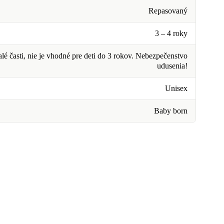
Repasovaný
3 – 4 roky
é časti, nie je vhodné pre deti do 3 rokov. Nebezpečenstvo
udusenia!
Unisex
Baby born