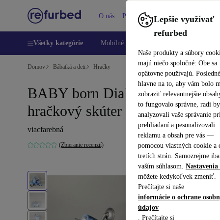
O nás
Pomoc
Lepšie využívať
refurbed
Všetky kategórie
Mobilné telefóny
Laptopy
Tablety
Naše produkty a súbory cook
majú niečo spoločné: Obe sa
Domov
Bábätká a deti
Hračky
opätovne používajú. Posledn
hlavne na to, aby vám bolo 
BABY born Diaľkovo ovládaný
zobraziť relevantnejšie obsah
to fungovalo správne, radi b
hračkový skúter pre bábiky
analyzovali vaše správanie pr
prehliadaní a pesonalizovali
viacfarebná
reklamu a obsah pre vás —
(Zbieranie recenzií)
pomocou vlastných cookie a 
tretích strán. Samozrejme iba
vaším súhlasom.
Nastavenia 
môžete kedykoľvek zmeniť.
Prečítajte si naše
informácie o ochrane osob
údajov
. Prečítajte si