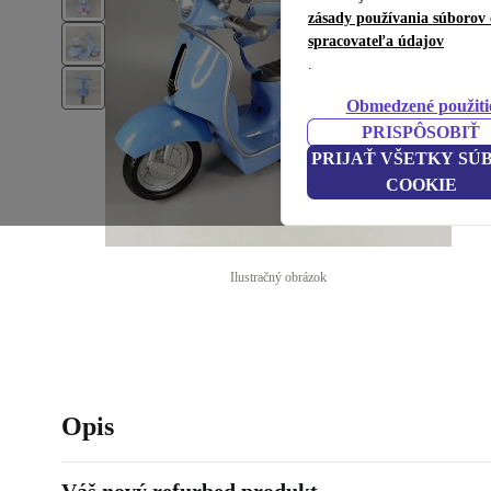
zásady používania súborov 
spracovateľa údajov
.
Obmedzené použiti
PRISPÔSOBIŤ
PRIJAŤ VŠETKY SÚ
COOKIE
Ilustračný obrázok
Opis