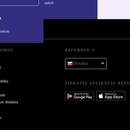
ívaní osobných údajov nájdete v našich
ny osobných údajov
.
a
v našom
POMOC
REFURBED V
Slovakia
u
ienky
ZÍSKAJTE APLIKÁCIU REF
com
tav dodania
v