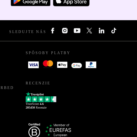
SLEDUJTE NÁS
SPÔSOBY PLATBY
RECENZIE
URBED
Trustpilot
TrustScore
4.6
205450
Recenzie