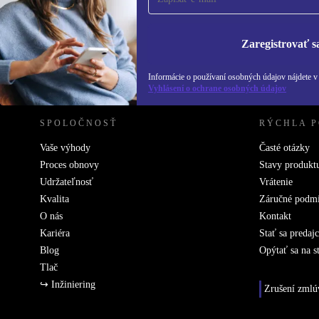
Informácie o použ
Zásadách ochra
Zaregistrovať s
REFURBED SLOVENSKO – RETHINK NEW.
Informácie o používaní osobných údajov nájdete 
Vyhlásení o ochrane osobných údajov
SPOLOČNOSŤ
RÝCHLA 
Vaše výhody
Časté otázky
Proces obnovy
Stavy produkt
Udržateľnosť
Vrátenie
Kvalita
Záručné podm
O nás
Kontakt
Kariéra
Stať sa predaj
Blog
Opýtať sa na s
Tlač
↪ Inžiniering
Zrušení zmlú