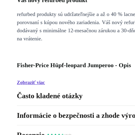
Váš nový refurbed produkt
refurbed produkty sú udržateľnejšie a až o 40 % lacne
porovnaní s kúpou nového zariadenia. Váš nový refur
dodávaný s minimálne 12-mesačnou zárukou a 30-dň
na vrátenie.
Fisher-Price Hüpf-leopard Jumperoo - Opis
Zobraziť viac
Často kladené otázky
Informácie o bezpečnosti a zhode výr