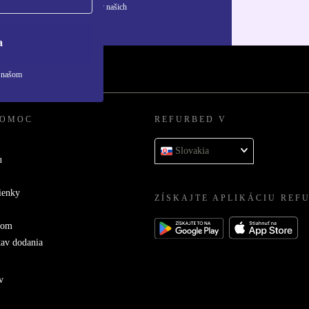
ívaní osobných údajov nájdete v našich
ny osobných údajov
.
a
v našom
POMOC
REFURBED V
Slovakia
u
ienky
ZÍSKAJTE APLIKÁCIU REF
com
tav dodania
v