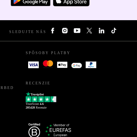
SLEDUJTE NÁS
SPÔSOBY PLATBY
RECENZIE
URBED
Trustpilot
TrustScore
4.6
205428
Recenzie