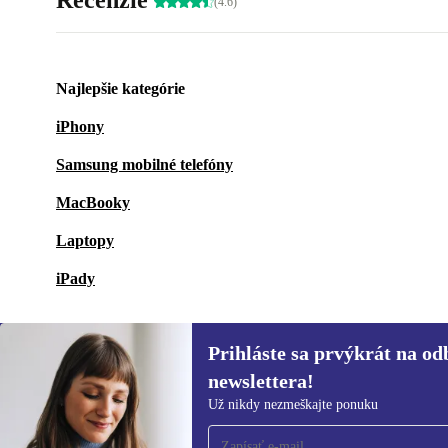
Recenzie
(4.6)
Najlepšie kategórie
iPhony
Samsung mobilné telefóny
MacBooky
Laptopy
iPady
Prihláste sa prvýkrát na od
newslettera!
Prihláste sa prvýkrát na
Už nikdy nezmeškajte ponuku
newsletter!
Už nikdy nezmeškajte ponuku.