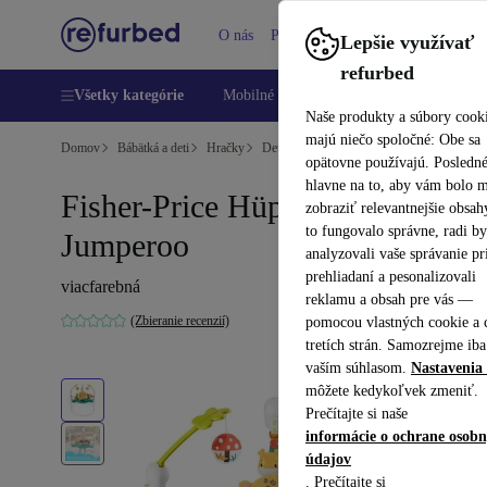
O nás
Pomoc
Lepšie využívať
refurbed
Všetky kategórie
Mobilné telefóny
Laptopy
Tablety
Naše produkty a súbory cook
majú niečo spoločné: Obe sa
Domov
Bábätká a deti
Hračky
Detské hračky
opätovne používajú. Posledn
hlavne na to, aby vám bolo 
Fisher-Price Hüpf-leopard
zobraziť relevantnejšie obsah
to fungovalo správne, radi b
Jumperoo
analyzovali vaše správanie pr
prehliadaní a pesonalizovali
viacfarebná
reklamu a obsah pre vás —
(Zbieranie recenzií)
pomocou vlastných cookie a 
tretích strán. Samozrejme iba
vaším súhlasom.
Nastavenia 
môžete kedykoľvek zmeniť.
Prečítajte si naše
informácie o ochrane osob
údajov
. Prečítajte si