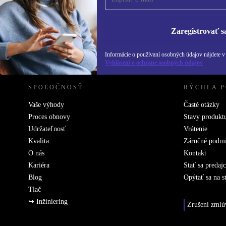
Informácie o použ
Zásadách ochra
Zaregistrovať s
REFURBED SLOVENSKO – RETHINK NEW.
Informácie o používaní osobných údajov nájdete 
Vyhlásení o ochrane osobných údajov
SPOLOČNOSŤ
RÝCHLA 
Vaše výhody
Časté otázky
Proces obnovy
Stavy produkt
Udržateľnosť
Vrátenie
Kvalita
Záručné podm
O nás
Kontakt
Kariéra
Stať sa predaj
Blog
Opýtať sa na s
Tlač
↪ Inžiniering
Zrušení zmlú