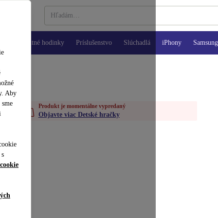
Inteligentné hodinky
Príslušenstvo
Slúchadlá
iPhony
Samsung 
ie
é
možné
y. Aby
y sme
Produkt je momentálne vypredaný
i
Objavte viac Detské hračky
cookie
 s
cookie
ných