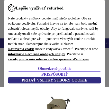
Vyzdvihnite si aplikáciu
Stiahnuť
Lepšie využívať refurbed
používať refurbed rýchlo a jednoducho
Naše produkty a súbory cookie majú niečo spoločné: Obe sa
opätovne používajú. Posledné hlavne na to, aby vám bolo možné
zobraziť relevantnejšie obsahy. Aby to fungovalo správne, radi by
sme analyzovali vaše správanie pri prehliadaní a pesonalizovali
reklamu a obsah pre vás — pomocou vlastných cookie a cookie
Mobilné telefóny
Laptopy
Tablety
Inteligentné hodinky
Príslušenst
tretích strán. Samozrejme iba s vaším súhlasom.
Nastavenia cookie
môžete kedykoľvek zmeniť. Prečítajte si naše
Domov
informácie o ochrane osobných údajov
Bábätká a deti
Kočíky a buginy
Buginy
. Prečítajte si
zásady používania súborov cookie spracovateľa údajov
.
gb zlato Pockit+ All-City kočík
Obmedzené použitie
béžová
PRISPÔSOBIŤ
PRIJAŤ VŠETKY SÚBORY COOKIE
(1 recenzia)