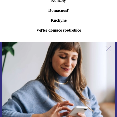
Konzoly
Domácnosť
Kuchyne
Veľké domáce spotrebiče
Prihláste sa prvýkrát na newsletter!
Už nikdy nezmeškajte ponuku.
Zaregistrovať sa
Informácie o používaní osobných údajov nájdete v našich
Zásadách ochrany osobných údajov
.