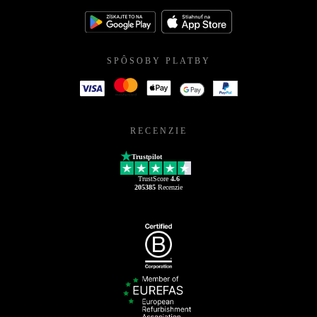
SPÔSOBY PLATBY
RECENZIE
Trustpilot
TrustScore
4.6
205385
Recenzie