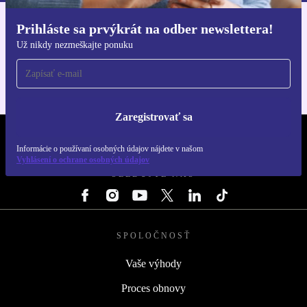
Prihláste sa prvýkrát na odber newslettera!
Získajte aplikáciu refurbed
Už nikdy nezmeškajte ponuku
Pre iOS a Android
Zaregistrovať sa
REFURBED SLOVENSKO – RETHINK NEW.
Informácie o používaní osobných údajov nájdete v našom
Vyhlásení o ochrane osobných údajov
SLEDUJTE NÁS
SPOLOČNOSŤ
Vaše výhody
Proces obnovy