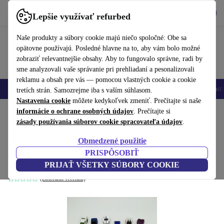
Vyzdvihnite si aplikáciu
Stiahnuť
Lepšie využívať refurbed
používať refurbed rýchlo a jednoducho
Naše produkty a súbory cookie majú niečo spoločné: Obe sa
opätovne používajú. Posledné hlavne na to, aby vám bolo možné
zobraziť relevantnejšie obsahy. Aby to fungovalo správne, radi by
sme analyzovali vaše správanie pri prehliadaní a pesonalizovali
reklamu a obsah pre vás — pomocou vlastných cookie a cookie
Mobilné telefóny
Laptopy
Tablety
Inteligentné hodinky
Príslušenst
tretích strán. Samozrejme iba s vaším súhlasom.
Nastavenia cookie
môžete kedykoľvek zmeniť. Prečítajte si naše
Domov
informácie o ochrane osobných údajov
Bábätká a deti
Hračky
. Prečítajte si
zásady používania súborov cookie spracovateľa údajov
.
Hot Wheels sada miniatúrnych áut von 24
Obmedzené použitie
vozidlá
PRISPÔSOBIŤ
viacfarebná
PRIJAŤ VŠETKY SÚBORY COOKIE
(Zbieranie recenzií)