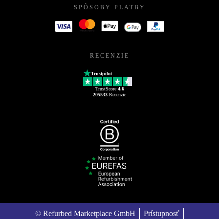
SPÔSOBY PLATBY
RECENZIE
Trustpilot
TrustScore
4.6
205533
Recenzie
© Refurbed Marketplace GmbH
Prístupnosť