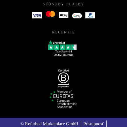
SPÔSOBY PLATBY
RECENZIE
Trustpilot
TrustScore
4.6
205855
Recenzie
© Refurbed Marketplace GmbH
Prístupnosť