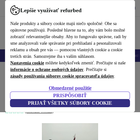
Vyzdvihnite si aplikáciu
Stiahnuť
Lepšie využívať refurbed
používať refurbed rýchlo a jednoducho
Naše produkty a súbory cookie majú niečo spoločné: Obe sa
opätovne používajú. Posledné hlavne na to, aby vám bolo možné
zobraziť relevantnejšie obsahy. Aby to fungovalo správne, radi by
sme analyzovali vaše správanie pri prehliadaní a pesonalizovali
reklamu a obsah pre vás — pomocou vlastných cookie a cookie
Mobilné telefóny
Laptopy
Tablety
Inteligentné hodinky
Príslušenst
tretích strán. Samozrejme iba s vaším súhlasom.
Nastavenia cookie
môžete kedykoľvek zmeniť. Prečítajte si naše
Domov
informácie o ochrane osobných údajov
Bábätká a deti
Hračky
. Prečítajte si
zásady používania súborov cookie spracovateľa údajov
.
Sada akčných figúrok Marvel - Spider-
Obmedzené použitie
Man, Iron Man, 4 Helden
PRISPÔSOBIŤ
viacfarebná
PRIJAŤ VŠETKY SÚBORY COOKIE
(Zbieranie recenzií)