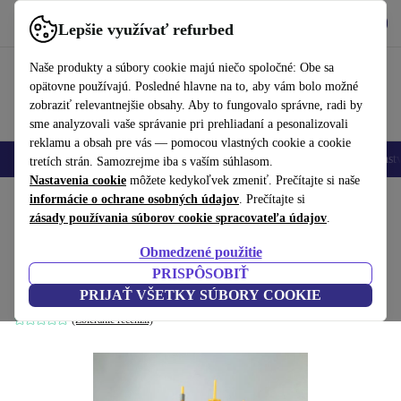
Vyzdvihnite si aplikáciu
Stiahnuť
Lepšie využívať refurbed
používať refurbed rýchlo a jednoducho
Naše produkty a súbory cookie majú niečo spoločné: Obe sa
opätovne používajú. Posledné hlavne na to, aby vám bolo možné
zobraziť relevantnejšie obsahy. Aby to fungovalo správne, radi by
sme analyzovali vaše správanie pri prehliadaní a pesonalizovali
reklamu a obsah pre vás — pomocou vlastných cookie a cookie
Mobilné telefóny
Laptopy
Tablety
Inteligentné hodinky
Príslušenst
tretích strán. Samozrejme iba s vaším súhlasom.
Nastavenia cookie
môžete kedykoľvek zmeniť. Prečítajte si naše
Domov
informácie o ochrane osobných údajov
Bábätká a deti
Hračky
. Prečítajte si
zásady používania súborov cookie spracovateľa údajov
.
Nintendo Super Mario Bowser's
Obmedzené použitie
Luftschiff, Actionfigur
PRISPÔSOBIŤ
viacfarebná
PRIJAŤ VŠETKY SÚBORY COOKIE
(Zbieranie recenzií)