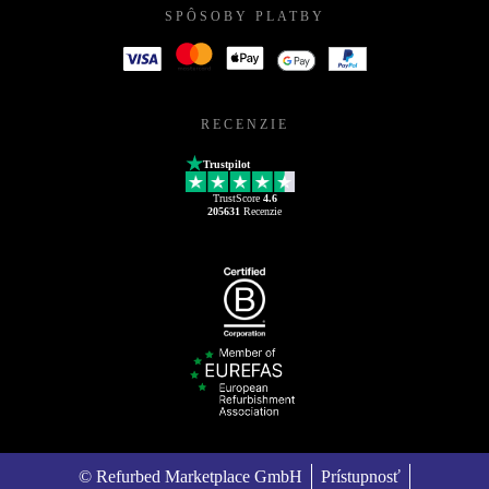
SPÔSOBY PLATBY
RECENZIE
Trustpilot
TrustScore
4.6
205631
Recenzie
© Refurbed Marketplace GmbH
Prístupnosť