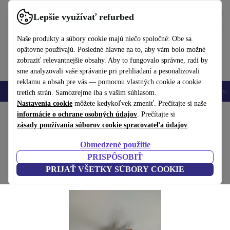
Vyzdvihnite si aplikáciu
Stiahnuť
Lepšie využívať refurbed
používať refurbed rýchlo a jednoducho
Naše produkty a súbory cookie majú niečo spoločné: Obe sa
opätovne používajú. Posledné hlavne na to, aby vám bolo možné
zobraziť relevantnejšie obsahy. Aby to fungovalo správne, radi by
sme analyzovali vaše správanie pri prehliadaní a pesonalizovali
reklamu a obsah pre vás — pomocou vlastných cookie a cookie
Mobilné telefóny
Laptopy
Tablety
Inteligentné hodinky
Príslušenst
tretích strán. Samozrejme iba s vaším súhlasom.
Nastavenia cookie
môžete kedykoľvek zmeniť. Prečítajte si naše
Domov
informácie o ochrane osobných údajov
Bábätká a deti
Hračky
. Prečítajte si
zásady používania súborov cookie spracovateľa údajov
.
Playmobil Erweiterungsset – Seilbahn
Obmedzené použitie
viacfarebná
PRISPÔSOBIŤ
PRIJAŤ VŠETKY SÚBORY COOKIE
(Zbieranie recenzií)