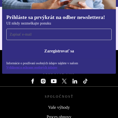
Prihláste sa prvýkrát na odber newslettera!
Získajte aplikáciu refurbed
Už nikdy nezmeškajte ponuku
Pre iOS a Android
Zaregistrovať sa
REFURBED SLOVENSKO – RETHINK NEW.
Informácie o používaní osobných údajov nájdete v našom
Vyhlásení o ochrane osobných údajov
SLEDUJTE NÁS
SPOLOČNOSŤ
Vaše výhody
Proces obnovy