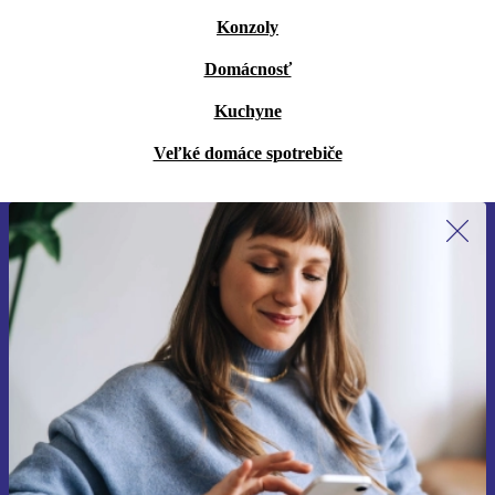
Konzoly
Domácnosť
Kuchyne
Veľké domáce spotrebiče
Prihláste sa prvýkrát na newsletter!
Už nikdy nezmeškajte ponuku.
Zaregistrovať sa
Informácie o používaní osobných údajov nájdete v našich
Zásadách ochrany osobných údajov
.