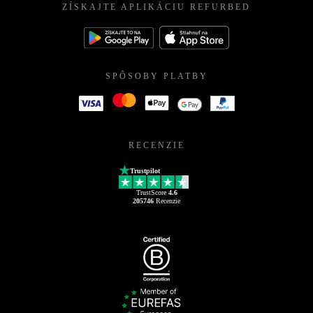
ZÍSKAJTE APLIKÁCIU REFURBED
SPÔSOBY PLATBY
RECENZIE
Trustpilot
TrustScore
4.6
205746
Recenzie