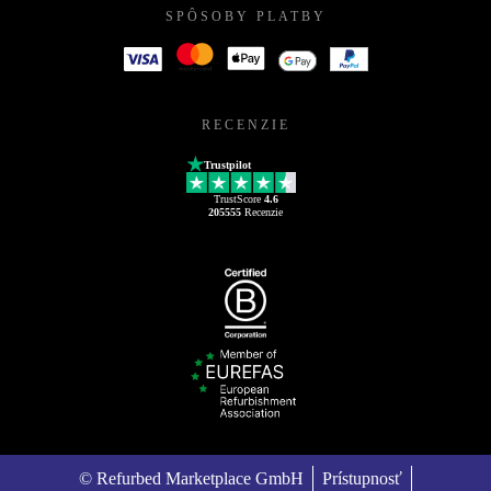
SPÔSOBY PLATBY
RECENZIE
Trustpilot
TrustScore
4.6
205555
Recenzie
© Refurbed Marketplace GmbH
Prístupnosť