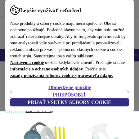
Vyzdvihnite si aplikáciu
Stiahnuť
Lepšie využívať refurbed
používať refurbed rýchlo a jednoducho
Naše produkty a súbory cookie majú niečo spoločné: Obe sa
opätovne používajú. Posledné hlavne na to, aby vám bolo možné
zobraziť relevantnejšie obsahy. Aby to fungovalo správne, radi by
sme analyzovali vaše správanie pri prehliadaní a pesonalizovali
reklamu a obsah pre vás — pomocou vlastných cookie a cookie
Mobilné telefóny
Laptopy
Tablety
Inteligentné hodinky
Príslušenst
tretích strán. Samozrejme iba s vaším súhlasom.
Nastavenia cookie
môžete kedykoľvek zmeniť. Prečítajte si naše
Domov
informácie o ochrane osobných údajov
Bábätká a deti
Hračky
. Prečítajte si
zásady používania súborov cookie spracovateľa údajov
.
Small Foot záhradná taška mit záhradný
Obmedzené použitie
nástroj
PRISPÔSOBIŤ
modrá
PRIJAŤ VŠETKY SÚBORY COOKIE
(Zbieranie recenzií)