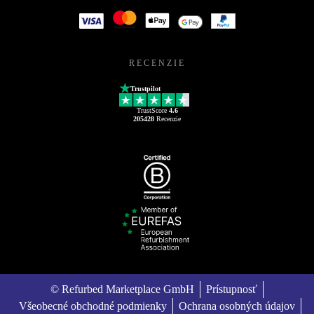
RECENZIE
Trustpilot
TrustScore
4.6
205428
Recenzie
© Refurbed Marketplace GmbH
Prístupnosť
Všeobecné obchodné podmienky
Ochrana osobných údajov