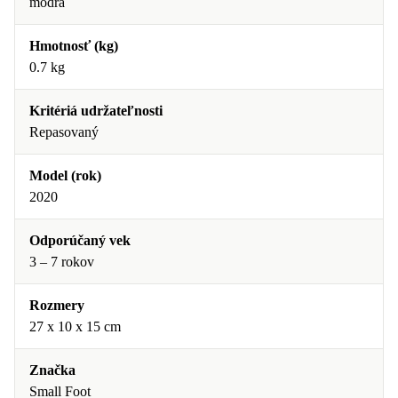
modrá
Hmotnosť (kg)
0.7 kg
Kritériá udržateľnosti
Repasovaný
Model (rok)
2020
Odporúčaný vek
3 – 7 rokov
Rozmery
27 x 10 x 15 cm
Značka
Small Foot