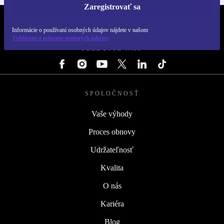
Zaregistrovať sa
REFURBED SLOVENSKO – RETHINK NEW.
Informácie o používaní osobných údajov nájdete v našom
Vyhlásení o ochrane osobných údajov
SLEDUJTE NÁS
SPOLOČNOSŤ
Vaše výhody
Proces obnovy
Udržateľnosť
Kvalita
O nás
Kariéra
Blog