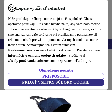
Vyzdvihnite si aplikáciu
Stiahnuť
Lepšie využívať refurbed
používať refurbed rýchlo a jednoducho
Naše produkty a súbory cookie majú niečo spoločné: Obe sa
opätovne používajú. Posledné hlavne na to, aby vám bolo možné
zobraziť relevantnejšie obsahy. Aby to fungovalo správne, radi by
sme analyzovali vaše správanie pri prehliadaní a pesonalizovali
reklamu a obsah pre vás — pomocou vlastných cookie a cookie
Mobilné telefóny
Laptopy
Tablety
Inteligentné hodinky
Príslušenst
tretích strán. Samozrejme iba s vaším súhlasom.
Nastavenia cookie
môžete kedykoľvek zmeniť. Prečítajte si naše
Domov
informácie o ochrane osobných údajov
Bábätká a deti
Kočíky a buginy
Kočíky
. Prečítajte si
zásady používania súborov cookie spracovateľa údajov
.
TFK Mono športový kočík
Obmedzené použitie
námornícka modrá
PRISPÔSOBIŤ
PRIJAŤ VŠETKY SÚBORY COOKIE
(3 recenzie)