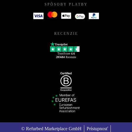
SPÔSOBY PLATBY
RECENZIE
Trustpilot
TrustScore
4.6
205684
Recenzie
© Refurbed Marketplace GmbH
Prístupnosť