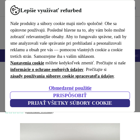
Vyzdvihnite si aplikáciu
Stiahnuť
Lepšie využívať refurbed
používať refurbed rýchlo a jednoducho
Naše produkty a súbory cookie majú niečo spoločné: Obe sa
opätovne používajú. Posledné hlavne na to, aby vám bolo možné
zobraziť relevantnejšie obsahy. Aby to fungovalo správne, radi by
sme analyzovali vaše správanie pri prehliadaní a pesonalizovali
reklamu a obsah pre vás — pomocou vlastných cookie a cookie
Mobilné telefóny
Laptopy
Tablety
Inteligentné hodinky
Príslušenst
tretích strán. Samozrejme iba s vaším súhlasom.
Nastavenia cookie
môžete kedykoľvek zmeniť. Prečítajte si naše
Domov
informácie o ochrane osobných údajov
Bábätká a deti
Hračky
. Prečítajte si
zásady používania súborov cookie spracovateľa údajov
.
vintage Hot Wheels Rennautos - súprava
Obmedzené použitie
von 8 vozidlá
PRISPÔSOBIŤ
viacfarebná
PRIJAŤ VŠETKY SÚBORY COOKIE
(Zbieranie recenzií)