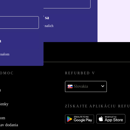
Zaregistrovať sa
ívaní osobných údajov nájdete v našich
ny osobných údajov
.
a
v našom
POMOC
REFURBED V
Slovakia
u
ienky
ZÍSKAJTE APLIKÁCIU REF
com
tav dodania