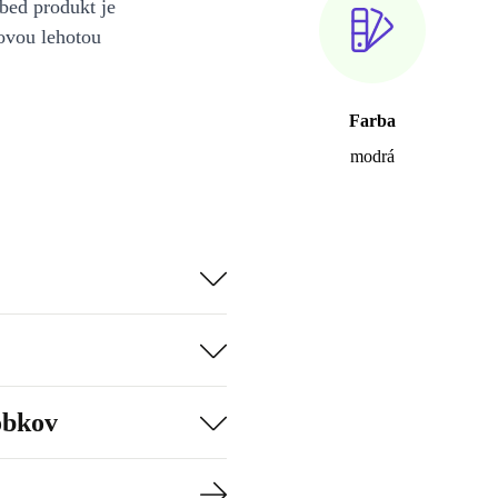
bed produkt je
ovou lehotou
Farba
modrá
obkov