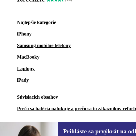
Najlepšie kategórie
iPhony
Samsung mobilné telefóny
MacBooky
Laptopy
iPady
Súvisiacich obsahov
Prečo sa batéria nafukuje a prečo sa to zákazníkov refur
Prihláste sa prvýkrát na od