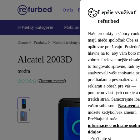
O nás
Pomoc
Lepšie využívať
refurbed
Všetky kategórie
Mobilné telefóny
Laptopy
Tablety
Naše produkty a súbory cook
majú niečo spoločné: Obe sa
Domov
Produkty
Mobilné telefóny a smartfóny
Mobilné telefóny Alcatel
opätovne používajú. Posledn
hlavne na to, aby vám bolo 
Alcatel 2003D
zobraziť relevantnejšie obsah
to fungovalo správne, radi b
modrá
analyzovali vaše správanie pr
prehliadaní a pesonalizovali
(Zbieranie recenzií)
reklamu a obsah pre vás —
pomocou vlastných cookie a 
tretích strán. Samozrejme iba
vaším súhlasom.
Nastavenia 
môžete kedykoľvek zmeniť.
Prečítajte si naše
informácie o ochrane osob
údajov
. Prečítajte si