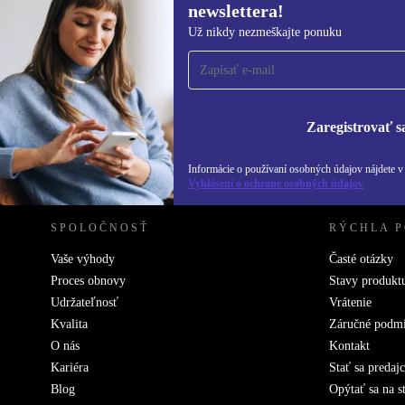
newslettera!
Prihláste sa prvýkrát na
Už nikdy nezmeškajte ponuku
newsletter!
Už nikdy nezmeškajte ponuku.
Informácie o použ
Zásadách ochra
Zaregistrovať s
REFURBED SLOVENSKO – RETHINK NEW.
Informácie o používaní osobných údajov nájdete 
Vyhlásení o ochrane osobných údajov
SPOLOČNOSŤ
RÝCHLA 
Vaše výhody
Časté otázky
Proces obnovy
Stavy produkt
Udržateľnosť
Vrátenie
Kvalita
Záručné podm
O nás
Kontakt
Kariéra
Stať sa predaj
Blog
Opýtať sa na s