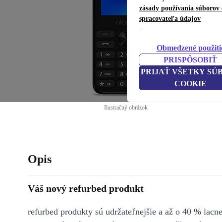
zásady používania súborov 
spracovateľa údajov
.
Obmedzené použiti
PRISPÔSOBIŤ
PRIJAŤ VŠETKY SÚ
COOKIE
Ilustračný obrázok
Opis
Váš nový refurbed produkt
refurbed produkty sú udržateľnejšie a až o 40 % lacne