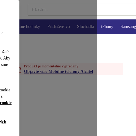
Inteligentné hodinky
Príslušenstvo
Slúchadlá
iPhony
Samsung 
ie
é
možné
y. Aby
y sme
Produkt je momentálne vypredaný
i
Objavte viac Mobilné telefóny Alcatel
cookie
 s
cookie
ných