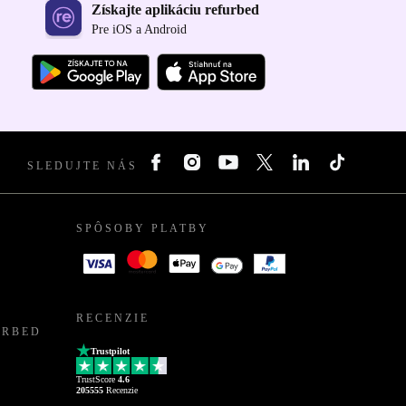
Získajte aplikáciu refurbed
Pre iOS a Android
SLEDUJTE NÁS
SPÔSOBY PLATBY
RECENZIE
URBED
Trustpilot
TrustScore
4.6
205555
Recenzie