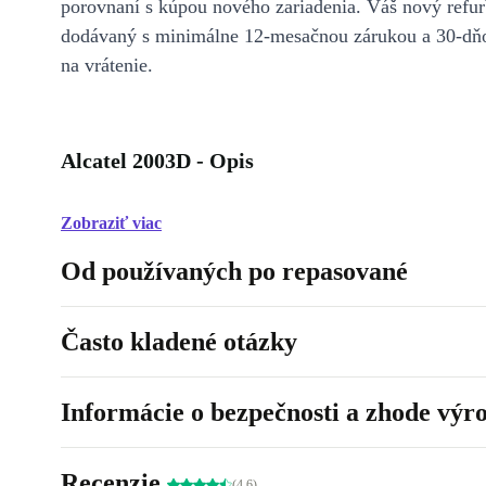
porovnaní s kúpou nového zariadenia. Váš nový refur
dodávaný s minimálne 12-mesačnou zárukou a 30-dň
na vrátenie.
Alcatel 2003D - Opis
Zobraziť viac
Od používaných po repasované
Často kladené otázky
Informácie o bezpečnosti a zhode výr
Recenzie
(4.6)