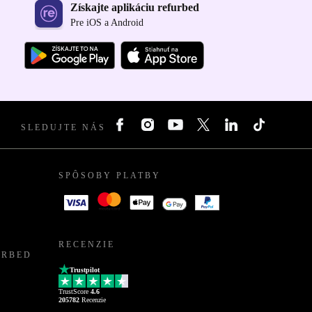
Získajte aplikáciu refurbed
Pre iOS a Android
SLEDUJTE NÁS
SPÔSOBY PLATBY
RECENZIE
URBED
Trustpilot
TrustScore
4.6
205782
Recenzie