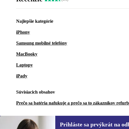
Najlepšie kategórie
iPhony
Samsung mobilné telefóny
MacBooky
Laptopy
iPady
Súvisiacich obsahov
Prečo sa batéria nafukuje a prečo sa to zákazníkov refur
Prihláste sa prvýkrát na od