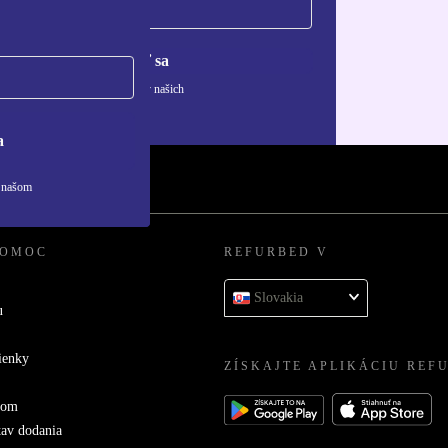
Zaregistrovať sa
ívaní osobných údajov nájdete v našich
ny osobných údajov
.
a
v našom
POMOC
REFURBED V
Slovakia
u
ienky
ZÍSKAJTE APLIKÁCIU REF
com
tav dodania