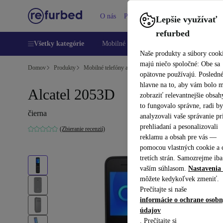
O nás
Pomoc
Lepšie využívať
refurbed
Všetky kategórie
Mobilné telefóny
Laptopy
Tablety
Naše produkty a súbory cook
majú niečo spoločné: Obe sa
Domov
Produkty
Mobilné telefóny a smartfóny
Mobilné telefóny Alcatel
opätovne používajú. Posledn
hlavne na to, aby vám bolo 
Alcatel 2053D
zobraziť relevantnejšie obsah
to fungovalo správne, radi b
čierna
analyzovali vaše správanie pr
prehliadaní a pesonalizovali
(Zbieranie recenzií)
reklamu a obsah pre vás —
pomocou vlastných cookie a 
tretích strán. Samozrejme iba
vaším súhlasom.
Nastavenia 
môžete kedykoľvek zmeniť.
Prečítajte si naše
informácie o ochrane osob
údajov
. Prečítajte si