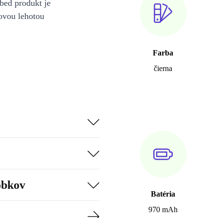
bed produkt je
ovou lehotou
Farba
čierna
obkov
Batéria
970 mAh