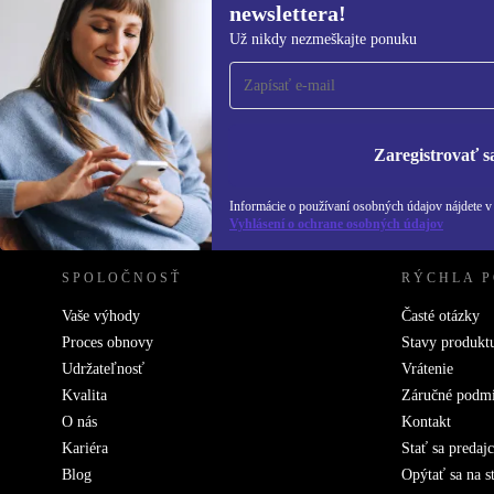
newslettera!
Prihláste sa prvýkrát na
Už nikdy nezmeškajte ponuku
newsletter!
Už nikdy nezmeškajte ponuku.
Informácie o použ
Zásadách ochra
Zaregistrovať s
REFURBED SLOVENSKO – RETHINK NEW.
Informácie o používaní osobných údajov nájdete 
Vyhlásení o ochrane osobných údajov
SPOLOČNOSŤ
RÝCHLA 
Vaše výhody
Časté otázky
Proces obnovy
Stavy produkt
Udržateľnosť
Vrátenie
Kvalita
Záručné podm
O nás
Kontakt
Kariéra
Stať sa predaj
Blog
Opýtať sa na s