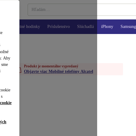
Inteligentné hodinky
Príslušenstvo
Slúchadlá
iPhony
Samsung 
ie
é
možné
y. Aby
y sme
Produkt je momentálne vypredaný
i
Objavte viac Mobilné telefóny Alcatel
cookie
 s
cookie
ných