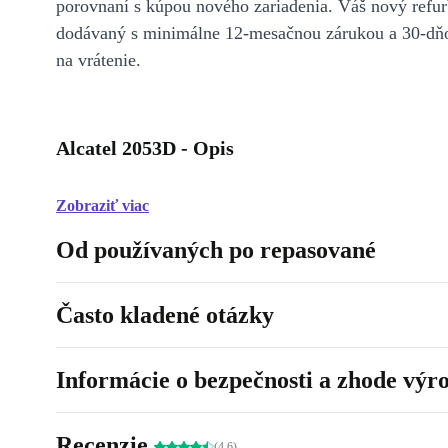
porovnaní s kúpou nového zariadenia. Váš nový refur
dodávaný s minimálne 12-mesačnou zárukou a 30-dň
na vrátenie.
Alcatel 2053D - Opis
Zobraziť viac
Od používaných po repasované
Často kladené otázky
Informácie o bezpečnosti a zhode výr
Recenzie
(4.6)