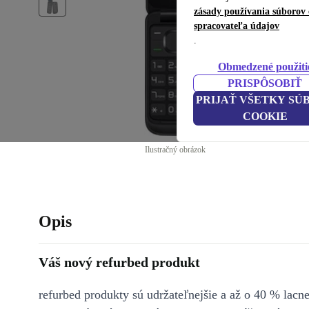
zásady používania súborov 
spracovateľa údajov
.
Obmedzené použiti
PRISPÔSOBIŤ
PRIJAŤ VŠETKY SÚ
COOKIE
Ilustračný obrázok
Opis
Váš nový refurbed produkt
refurbed produkty sú udržateľnejšie a až o 40 % lacne