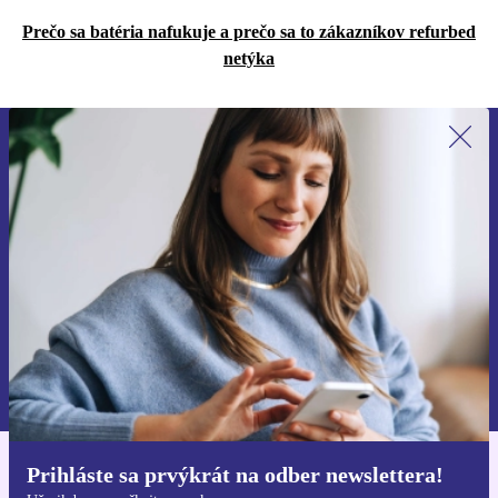
Prečo sa batéria nafukuje a prečo sa to zákazníkov refurbed
netýka
Prihláste sa prvýkrát na newsletter!
Už nikdy nezmeškajte ponuku.
Zaregistrovať sa
Informácie o používaní osobných údajov nájdete v našich
Zásadách ochrany osobných údajov
.
Prihláste sa prvýkrát na odber newslettera!
Získajte aplikáciu refurbed