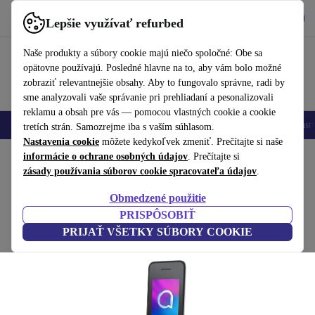
Vyzdvihnite si aplikáciu
Stiahnuť
Lepšie využívať refurbed
používať refurbed rýchlo a jednoducho
Naše produkty a súbory cookie majú niečo spoločné: Obe sa
opätovne používajú. Posledné hlavne na to, aby vám bolo možné
zobraziť relevantnejšie obsahy. Aby to fungovalo správne, radi by
sme analyzovali vaše správanie pri prehliadaní a pesonalizovali
reklamu a obsah pre vás — pomocou vlastných cookie a cookie
Mobilné telefóny
Laptopy
Tablety
Inteligentné hodinky
Príslušenst
tretích strán. Samozrejme iba s vaším súhlasom.
Nastavenia cookie
môžete kedykoľvek zmeniť. Prečítajte si naše
Domov
informácie o ochrane osobných údajov
Produkty
Mobilné telefóny a smartfóny
. Prečítajte si
Mobilné telefóny Alcatel
zásady používania súborov cookie spracovateľa údajov
.
Alcatel 3082X
Obmedzené použitie
čierna
PRISPÔSOBIŤ
PRIJAŤ VŠETKY SÚBORY COOKIE
(2 recenzie)