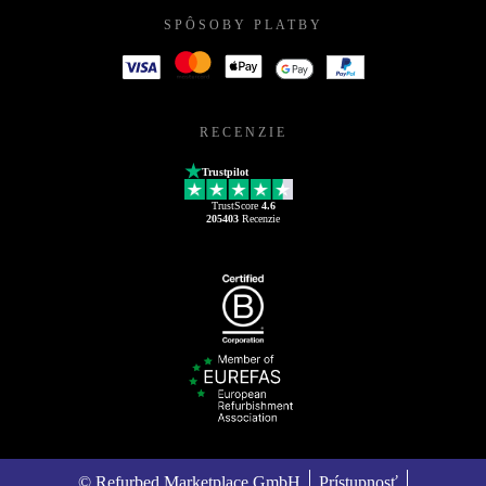
SPÔSOBY PLATBY
RECENZIE
Trustpilot
TrustScore
4.6
205403
Recenzie
© Refurbed Marketplace GmbH
Prístupnosť