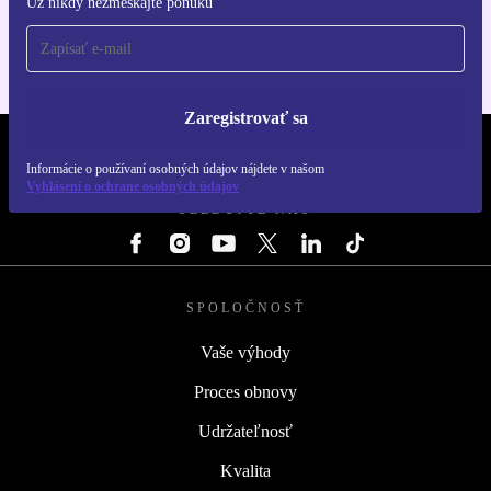
Už nikdy nezmeškajte ponuku
Pre iOS a Android
Zaregistrovať sa
REFURBED SLOVENSKO – RETHINK NEW.
Informácie o používaní osobných údajov nájdete v našom
Vyhlásení o ochrane osobných údajov
SLEDUJTE NÁS
SPOLOČNOSŤ
Vaše výhody
Proces obnovy
Udržateľnosť
Kvalita