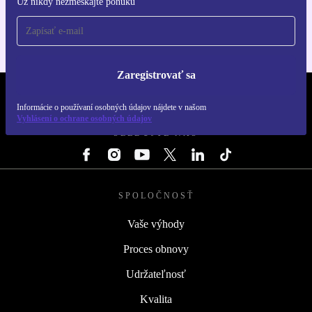
Už nikdy nezmeškajte ponuku
Pre iOS a Android
Zaregistrovať sa
REFURBED SLOVENSKO – RETHINK NEW.
Informácie o používaní osobných údajov nájdete v našom
Vyhlásení o ochrane osobných údajov
SLEDUJTE NÁS
SPOLOČNOSŤ
Vaše výhody
Proces obnovy
Udržateľnosť
Kvalita