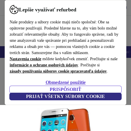
Vyzdvihnite si aplikáciu
Stiahnuť
Lepšie využívať refurbed
používať refurbed rýchlo a jednoducho
Naše produkty a súbory cookie majú niečo spoločné: Obe sa
opätovne používajú. Posledné hlavne na to, aby vám bolo možné
zobraziť relevantnejšie obsahy. Aby to fungovalo správne, radi by
sme analyzovali vaše správanie pri prehliadaní a pesonalizovali
reklamu a obsah pre vás — pomocou vlastných cookie a cookie
Mobilné telefóny
Laptopy
Tablety
Inteligentné hodinky
Príslušenst
tretích strán. Samozrejme iba s vaším súhlasom.
Nastavenia cookie
môžete kedykoľvek zmeniť. Prečítajte si naše
Domov
informácie o ochrane osobných údajov
Produkty
Mobilné telefóny a smartfóny
. Prečítajte si
Mobilné telefóny Alcatel
zásady používania súborov cookie spracovateľa údajov
.
Alcatel Fire E
Obmedzené použitie
4 GB | orange
PRISPÔSOBIŤ
PRIJAŤ VŠETKY SÚBORY COOKIE
(Zbieranie recenzií)