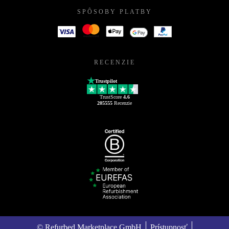
SPÔSOBY PLATBY
RECENZIE
Trustpilot
TrustScore
4.6
205555
Recenzie
© Refurbed Marketplace GmbH
Prístupnosť