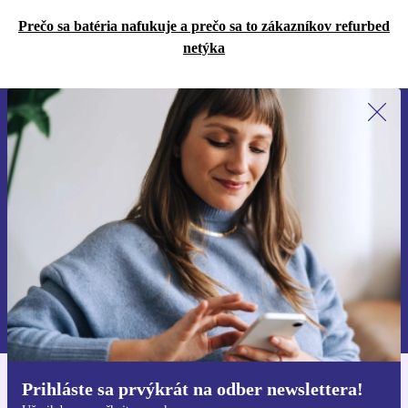
Prečo sa batéria nafukuje a prečo sa to zákazníkov refurbed
netýka
Prihláste sa prvýkrát na newsletter!
Už nikdy nezmeškajte ponuku.
Zaregistrovať sa
Informácie o používaní osobných údajov nájdete v našich
Zásadách ochrany osobných údajov
.
Prihláste sa prvýkrát na odber newslettera!
Získajte aplikáciu refurbed