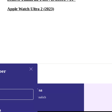
Apple Watch Ultra 2 (2023)
ber
Zaregistrovať sa
ívaní osobných údajov nájdete v našich
ny osobných údajov
.
a