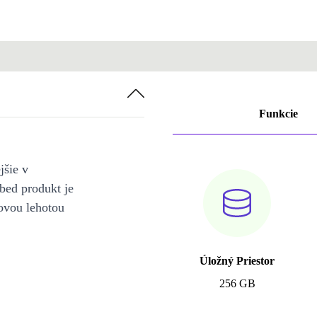
Funkcie
jšie v
bed produkt je
ovou lehotou
Úložný Priestor
256 GB