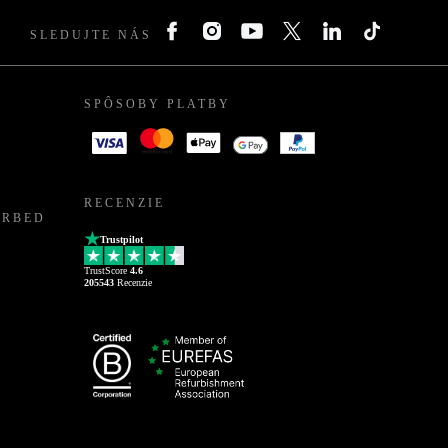
SLEDUJTE NÁS
SPÔSOBY PLATBY
RECENZIE
URBED
Trustpilot
TrustScore
4.6
205543
Recenzie