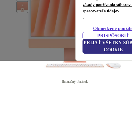
zásady používania súborov 
spracovateľa údajov
.
Obmedzené použiti
PRISPÔSOBIŤ
PRIJAŤ VŠETKY SÚ
COOKIE
Ilustračný obrázok