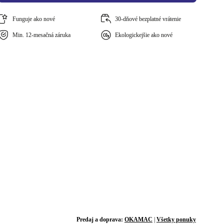
Funguje ako nové
30-dňové bezplatné vrátenie
Min. 12-mesačná záruka
Ekologickejšie ako nové
Predaj a doprava:
OKAMAC
|
Všetky ponuky