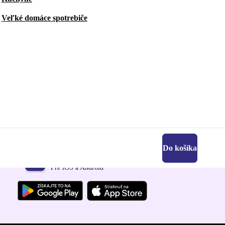
Veľké domáce spotrebiče
Do košíka
Získajte aplikáciu refurbed
Pre iOS a Android