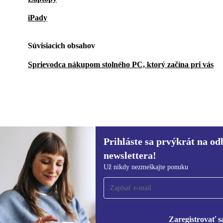
iPady
Súvisiacich obsahov
Sprievodca nákupom stolného PC, ktorý začína pri vás
Prihláste sa prvýkrát na od
1 319,00 €
1 999,00 €
(-34%)
newslettera!
Prihláste sa prvýkrát na
Už nikdy nezmeškajte ponuku
newsletter!
Už nikdy nezmeškajte ponuku.
Informácie o použ
Zásadách ochra
Zaregistrovať s