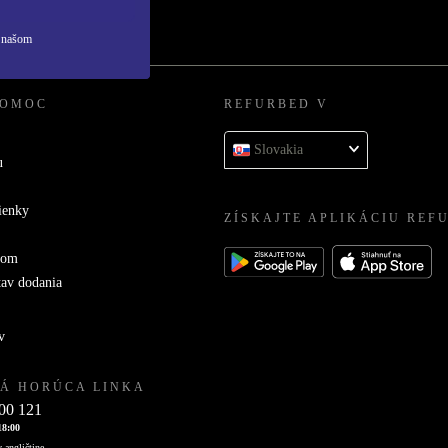
v našom
POMOC
REFURBED V
Slovakia
u
ienky
ZÍSKAJTE APLIKÁCIU REF
com
tav dodania
v
Á HORÚCA LINKA
00 121
18:00
 angličtine