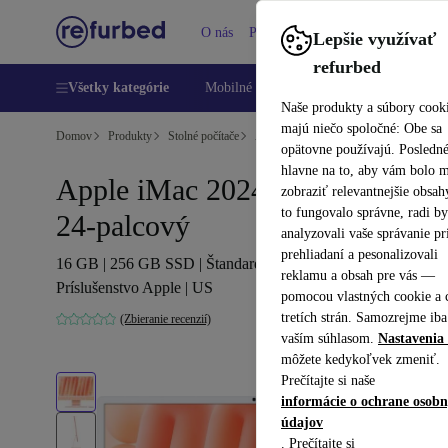
O nás
Pomoc
Lepšie využívať
refurbed
Všetky kategórie
Mobilné telefóny
Laptopy
Tablety
Naše produkty a súbory cook
majú niečo spoločné: Obe sa
Domov
Produkty
Stolné počítače
Apple Mac
opätovne používajú. Posledn
hlavne na to, aby vám bolo 
Apple iMac 2024 M4 10 Core |
zobraziť relevantnejšie obsah
to fungovalo správne, radi b
24-palcový
analyzovali vaše správanie pr
prehliadaní a pesonalizovali
16 GB | 256 GB SSD | Štandardné sklo | oranžová |
reklamu a obsah pre vás —
Príslušenstvo Apple | US
pomocou vlastných cookie a 
tretích strán. Samozrejme iba
(Zbieranie recenzií)
vaším súhlasom.
Nastavenia 
môžete kedykoľvek zmeniť.
Prečítajte si naše
informácie o ochrane osob
údajov
. Prečítajte si