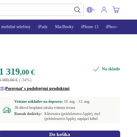
mobilné telefóny
iPady
MacBooky
iPhone 13
iPhone 14
iPh
1 319
Na sklade
,00 €
1 999,00 €
(-34%)
Porovnať s podobnými produktmi
Vrátane nákladov na dopravu:
10. aug. -
12. aug.
30-dňová bezplatná záruka vrátenia tovaru
Rozsah dodávky:
Klávesnica (príslušenstvo Apple), myš
(príslušenstvo Apple), napájací kábel
Do košíka