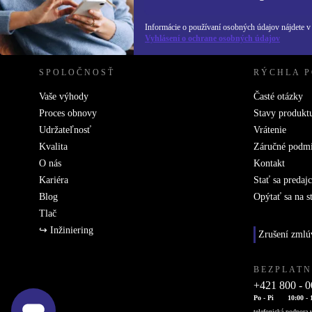
REFURBED SLOVENSKO – RETHINK NEW.
Informácie o používaní osobných údajov nájdete 
Vyhlásení o ochrane osobných údajov
SPOLOČNOSŤ
RÝCHLA 
Vaše výhody
Časté otázky
Proces obnovy
Stavy produkt
Udržateľnosť
Vrátenie
Kvalita
Záručné podm
O nás
Kontakt
Kariéra
Stať sa predaj
Blog
Opýtať sa na s
Tlač
↪ Inžiniering
Zrušení zmlú
BEZPLATN
+421 800 - 0
Po - Pi
10:00 - 
telefonická podpora v