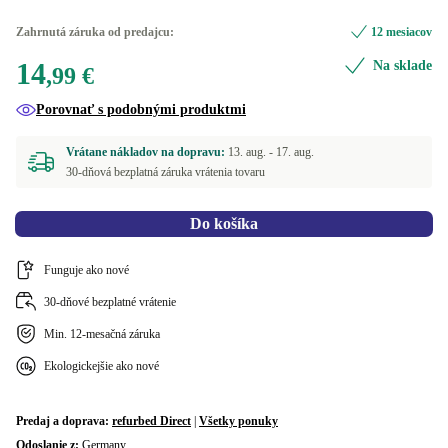
Zahrnutá záruka od predajcu:
12 mesiacov
14
Na sklade
,99 €
Porovnať s podobnými produktmi
Vrátane nákladov na dopravu:
13. aug. -
17. aug.
30-dňová bezplatná záruka vrátenia tovaru
Do košíka
Funguje ako nové
30-dňové bezplatné vrátenie
Min. 12-mesačná záruka
Ekologickejšie ako nové
Predaj a doprava:
refurbed Direct
|
Všetky ponuky
Odoslanie z:
Germany