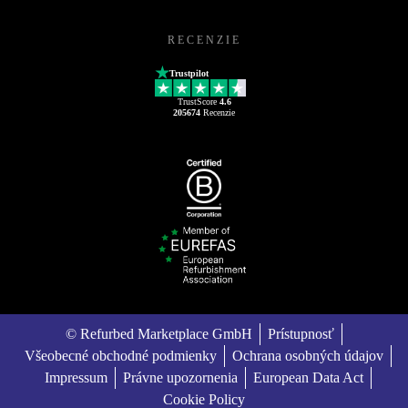
RECENZIE
Trustpilot
TrustScore
4.6
205674
Recenzie
© Refurbed Marketplace GmbH
Prístupnosť
Všeobecné obchodné podmienky
Ochrana osobných údajov
Impressum
Právne upozornenia
European Data Act
Cookie Policy