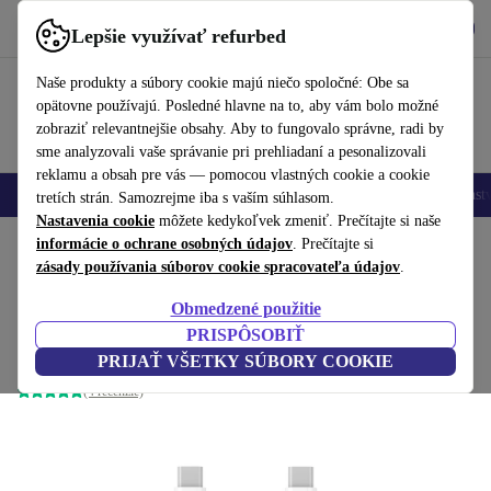
Vyzdvihnite si aplikáciu
Stiahnuť
Lepšie využívať refurbed
používať refurbed rýchlo a jednoducho
Naše produkty a súbory cookie majú niečo spoločné: Obe sa
opätovne používajú. Posledné hlavne na to, aby vám bolo možné
zobraziť relevantnejšie obsahy. Aby to fungovalo správne, radi by
sme analyzovali vaše správanie pri prehliadaní a pesonalizovali
reklamu a obsah pre vás — pomocou vlastných cookie a cookie
Mobilné telefóny
Laptopy
Tablety
Inteligentné hodinky
Príslušenst
tretích strán. Samozrejme iba s vaším súhlasom.
Nastavenia cookie
môžete kedykoľvek zmeniť. Prečítajte si naše
Domov
informácie o ochrane osobných údajov
Produkty
Príslušenstvo
Nabíjačky a nabíjacie káble
. Prečítajte si
zásady používania súborov cookie spracovateľa údajov
.
Rýchlonabíjací kábel 100 W, 2 m
Obmedzené použitie
(USB-C na USB-C)
14
,99 €
PRISPÔSOBIŤ
biela
PRIJAŤ VŠETKY SÚBORY COOKIE
(4 recenzie)