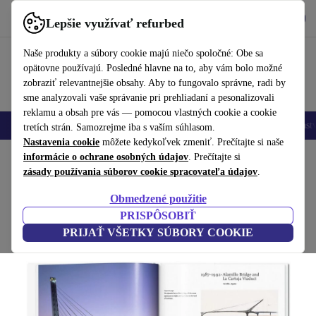
Vyzdvihnite si aplikáciu
Stiahnuť
Lepšie využívať refurbed
používať refurbed rýchlo a jednoducho
Naše produkty a súbory cookie majú niečo spoločné: Obe sa
opätovne používajú. Posledné hlavne na to, aby vám bolo možné
zobraziť relevantnejšie obsahy. Aby to fungovalo správne, radi by
sme analyzovali vaše správanie pri prehliadaní a pesonalizovali
reklamu a obsah pre vás — pomocou vlastných cookie a cookie
Mobilné telefóny
Laptopy
Tablety
Inteligentné hodinky
Príslušenst
tretích strán. Samozrejme iba s vaším súhlasom.
Nastavenia cookie
môžete kedykoľvek zmeniť. Prečítajte si naše
Domov
informácie o ochrane osobných údajov
Produkty
Domácnosť
Nábytok
. Prečítajte si
zásady používania súborov cookie spracovateľa údajov
.
Calatrava kniha
Obmedzené použitie
biela
PRISPÔSOBIŤ
PRIJAŤ VŠETKY SÚBORY COOKIE
(Zbieranie recenzií)