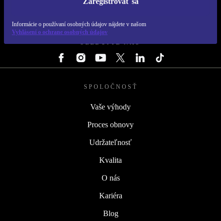
Zaregistrovať sa
REFURBED SLOVENSKO – RETHINK NEW.
Informácie o používaní osobných údajov nájdete v našom
Vyhlásení o ochrane osobných údajov
SLEDUJTE NÁS
SPOLOČNOSŤ
Vaše výhody
Proces obnovy
Udržateľnosť
Kvalita
O nás
Kariéra
Blog