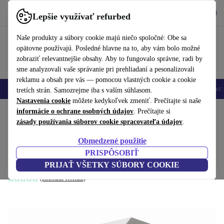
Vyzdvihnite si aplikáciu
Stiahnuť
Lepšie využívať refurbed
používať refurbed rýchlo a jednoducho
Naše produkty a súbory cookie majú niečo spoločné: Obe sa
opätovne používajú. Posledné hlavne na to, aby vám bolo možné
zobraziť relevantnejšie obsahy. Aby to fungovalo správne, radi by
sme analyzovali vaše správanie pri prehliadaní a pesonalizovali
reklamu a obsah pre vás — pomocou vlastných cookie a cookie
Mobilné telefóny
Laptopy
Tablety
Inteligentné hodinky
Príslušenst
tretích strán. Samozrejme iba s vaším súhlasom.
Nastavenia cookie
môžete kedykoľvek zmeniť. Prečítajte si naše
Domov
informácie o ochrane osobných údajov
Produkty
Domácnosť
Nábytok
. Prečítajte si
zásady používania súborov cookie spracovateľa údajov
.
Case Study Houses. The Complete CSH
Obmedzené použitie
Program 1945-1966
PRISPÔSOBIŤ
biela
PRIJAŤ VŠETKY SÚBORY COOKIE
(Zbieranie recenzií)