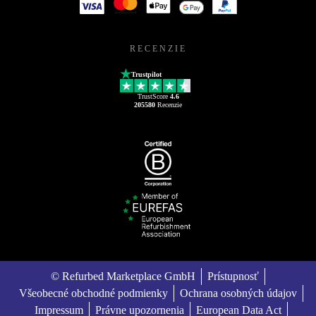
RECENZIE
Trustpilot
TrustScore
4.6
205580
Recenzie
© Refurbed Marketplace GmbH
Prístupnosť
Všeobecné obchodné podmienky
Ochrana osobných údajov
Impressum
Právne upozornenia
European Data Act