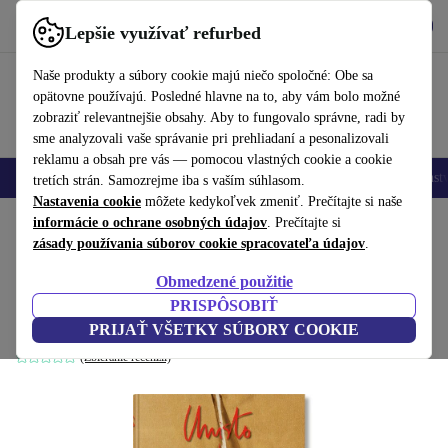
Vyzdvihnite si aplikáciu
Stiahnuť
Lepšie využívať refurbed
používať refurbed rýchlo a jednoducho
Naše produkty a súbory cookie majú niečo spoločné: Obe sa
opätovne používajú. Posledné hlavne na to, aby vám bolo možné
zobraziť relevantnejšie obsahy. Aby to fungovalo správne, radi by
sme analyzovali vaše správanie pri prehliadaní a pesonalizovali
reklamu a obsah pre vás — pomocou vlastných cookie a cookie
Mobilné telefóny
Laptopy
Tablety
Inteligentné hodinky
Príslušenst
tretích strán. Samozrejme iba s vaším súhlasom.
Nastavenia cookie
môžete kedykoľvek zmeniť. Prečítajte si naše
Domov
informácie o ochrane osobných údajov
Produkty
Domácnosť
Nábytok
. Prečítajte si
zásady používania súborov cookie spracovateľa údajov
.
Christo and Jeanne-Claude. 40th
Obmedzené použitie
Anniversary Edition
PRISPÔSOBIŤ
biela
PRIJAŤ VŠETKY SÚBORY COOKIE
(Zbieranie recenzií)