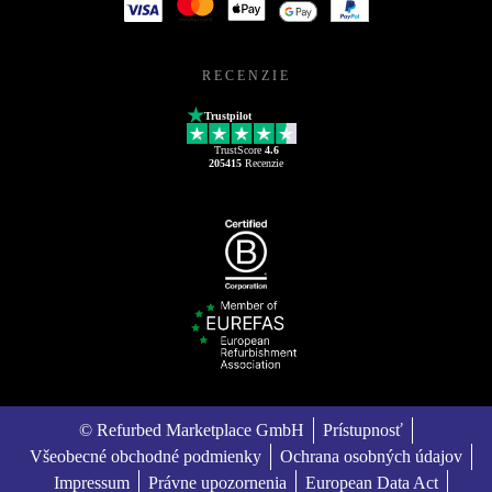
RECENZIE
Trustpilot
TrustScore
4.6
205415
Recenzie
© Refurbed Marketplace GmbH
Prístupnosť
Všeobecné obchodné podmienky
Ochrana osobných údajov
Impressum
Právne upozornenia
European Data Act