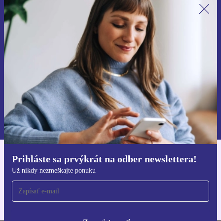
Prihláste sa prvýkrát na newsletter!
Už nikdy nezmeškajte ponuku.
Zaregistrovať sa
Informácie o používaní osobných údajov nájdete v našich
Zásadách ochrany osobných údajov
.
Prihláste sa prvýkrát na odber newslettera!
Získajte aplikáciu refurbed
Už nikdy nezmeškajte ponuku
Pre iOS a Android