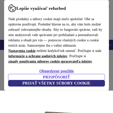
Vyzdvihnite si aplikáciu
Stiahnuť
Lepšie využívať refurbed
používať refurbed rýchlo a jednoducho
Naše produkty a súbory cookie majú niečo spoločné: Obe sa
opätovne používajú. Posledné hlavne na to, aby vám bolo možné
zobraziť relevantnejšie obsahy. Aby to fungovalo správne, radi by
sme analyzovali vaše správanie pri prehliadaní a pesonalizovali
reklamu a obsah pre vás — pomocou vlastných cookie a cookie
Mobilné telefóny
Laptopy
Tablety
Inteligentné hodinky
Príslušenst
tretích strán. Samozrejme iba s vaším súhlasom.
Nastavenia cookie
môžete kedykoľvek zmeniť. Prečítajte si naše
Domov
informácie o ochrane osobných údajov
Produkty
Domácnosť
Nábytok
. Prečítajte si
zásady používania súborov cookie spracovateľa údajov
.
Clara rozkladacia pohovka Moss Shitake
Obmedzené použitie
hnedá
PRISPÔSOBIŤ
PRIJAŤ VŠETKY SÚBORY COOKIE
(Zbieranie recenzií)