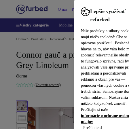
O nás
Pomoc
Lepšie využívať
refurbed
Všetky kategórie
Mobilné telefóny
Laptopy
Tablety
Naše produkty a súbory cook
majú niečo spoločné: Obe sa
Domov
Produkty
Domácnosť
Nábytok
opätovne používajú. Posledn
hlavne na to, aby vám bolo 
Connor gauč a príručný stolík
zobraziť relevantnejšie obsah
to fungovalo správne, radi b
Grey Linoleum
analyzovali vaše správanie pr
prehliadaní a pesonalizovali
čierna
reklamu a obsah pre vás —
(Zbieranie recenzií)
pomocou vlastných cookie a 
tretích strán. Samozrejme iba
vaším súhlasom.
Nastavenia 
môžete kedykoľvek zmeniť.
Prečítajte si naše
informácie o ochrane osob
údajov
. Prečítajte si