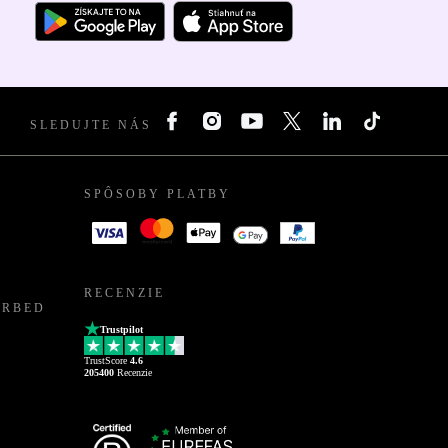
SLEDUJTE NÁS
SPÔSOBY PLATBY
RECENZIE
URBED
Trustpilot
TrustScore
4.6
205400
Recenzie