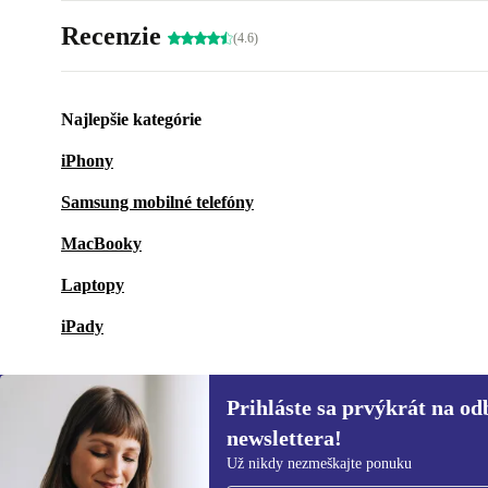
Recenzie
(4.6)
Najlepšie kategórie
iPhony
Samsung mobilné telefóny
MacBooky
Laptopy
iPady
Prihláste sa prvýkrát na od
newslettera!
Prihláste sa prvýkrát na
Už nikdy nezmeškajte ponuku
newsletter!