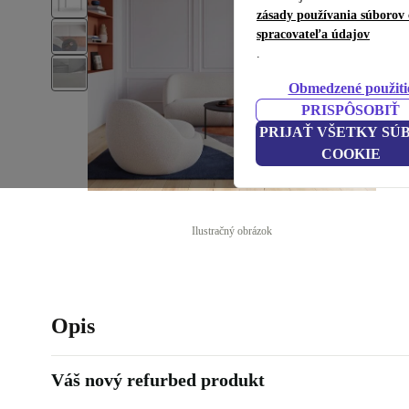
zásady používania súborov 
spracovateľa údajov
.
Obmedzené použiti
PRISPÔSOBIŤ
PRIJAŤ VŠETKY SÚ
COOKIE
Ilustračný obrázok
Opis
Váš nový refurbed produkt