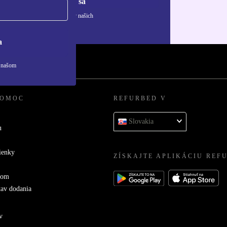
Zaregistrovať sa
ívaní osobných údajov nájdete v našich
ny osobných údajov
.
a
v našom
POMOC
REFURBED V
Slovakia
u
ienky
ZÍSKAJTE APLIKÁCIU REF
com
tav dodania
v