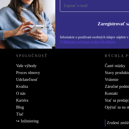
Už nikdy nezmeškajte ponuku.
Informácie o použ
Zásadách ochra
Zaregistrovať s
REFURBED SLOVENSKO – RETHINK NEW.
Informácie o používaní osobných údajov nájdete 
Vyhlásení o ochrane osobných údajov
SPOLOČNOSŤ
RÝCHLA 
Vaše výhody
Časté otázky
Proces obnovy
Stavy produkt
Udržateľnosť
Vrátenie
Kvalita
Záručné podm
O nás
Kontakt
Kariéra
Stať sa predaj
Blog
Opýtať sa na s
Tlač
↪ Inžiniering
Zrušení zmlú