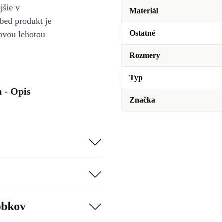
jšie v
Materiál
bed produkt je
Ostatné
ovou lehotou
Rozmery
Typ
 - Opis
Značka
obkov