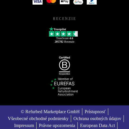
RECENZIE
Trustpilot
TrustScore
4.6
205782
Recenzie
© Refurbed Marketplace GmbH
Prístupnosť
Všeobecné obchodné podmienky
Ochrana osobných údajov
Impressum
Právne upozornenia
European Data Act