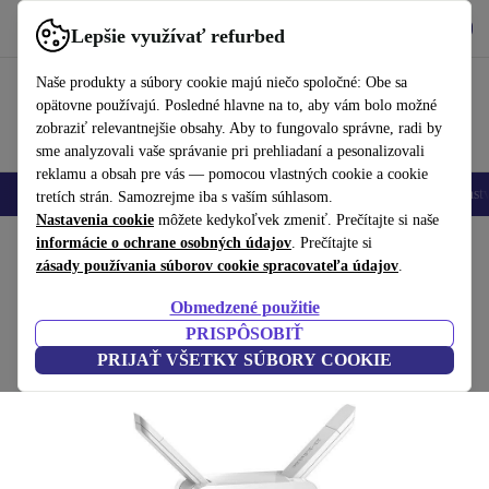
Vyzdvihnite si aplikáciu
Stiahnuť
Lepšie využívať refurbed
používať refurbed rýchlo a jednoducho
Naše produkty a súbory cookie majú niečo spoločné: Obe sa
opätovne používajú. Posledné hlavne na to, aby vám bolo možné
zobraziť relevantnejšie obsahy. Aby to fungovalo správne, radi by
sme analyzovali vaše správanie pri prehliadaní a pesonalizovali
reklamu a obsah pre vás — pomocou vlastných cookie a cookie
Mobilné telefóny
Laptopy
Tablety
Inteligentné hodinky
Príslušenst
tretích strán. Samozrejme iba s vaším súhlasom.
Nastavenia cookie
môžete kedykoľvek zmeniť. Prečítajte si naše
Domov
informácie o ochrane osobných údajov
Produkty
Príslušenstvo
Počítačové príslušenstvo
. Prečítajte si
zásady používania súborov cookie spracovateľa údajov
.
D-Link DAP-1330/E
Obmedzené použitie
Biela
PRISPÔSOBIŤ
PRIJAŤ VŠETKY SÚBORY COOKIE
(Zbieranie recenzií)