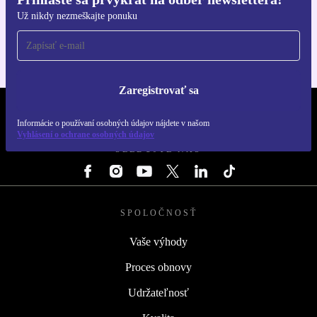
Získajte aplikáciu refurbed
Už nikdy nezmeškajte ponuku
Pre iOS a Android
Zaregistrovať sa
REFURBED SLOVENSKO – RETHINK NEW.
Informácie o používaní osobných údajov nájdete v našom
Vyhlásení o ochrane osobných údajov
SLEDUJTE NÁS
SPOLOČNOSŤ
Vaše výhody
Proces obnovy
Udržateľnosť