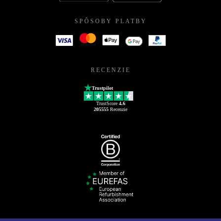
SPÔSOBY PLATBY
RECENZIE
Trustpilot
TrustScore
4.6
205555
Recenzie