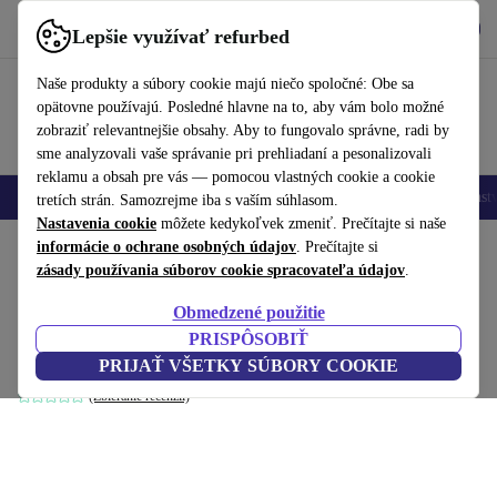
Vyzdvihnite si aplikáciu
Stiahnuť
Lepšie využívať refurbed
používať refurbed rýchlo a jednoducho
Naše produkty a súbory cookie majú niečo spoločné: Obe sa
opätovne používajú. Posledné hlavne na to, aby vám bolo možné
zobraziť relevantnejšie obsahy. Aby to fungovalo správne, radi by
sme analyzovali vaše správanie pri prehliadaní a pesonalizovali
reklamu a obsah pre vás — pomocou vlastných cookie a cookie
Mobilné telefóny
Laptopy
Tablety
Inteligentné hodinky
Príslušenst
tretích strán. Samozrejme iba s vaším súhlasom.
Nastavenia cookie
môžete kedykoľvek zmeniť. Prečítajte si naše
Domov
informácie o ochrane osobných údajov
Produkty
Domácnosť
Nábytok
. Prečítajte si
zásady používania súborov cookie spracovateľa údajov
.
Dane jednomiestny modul pohovky Danny
Obmedzené použitie
Dusty Blue
PRISPÔSOBIŤ
modrá
PRIJAŤ VŠETKY SÚBORY COOKIE
(Zbieranie recenzií)