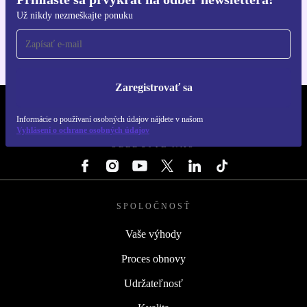
Získajte aplikáciu refurbed
Už nikdy nezmeškajte ponuku
Pre iOS a Android
Zaregistrovať sa
REFURBED SLOVENSKO – RETHINK NEW.
Informácie o používaní osobných údajov nájdete v našom
Vyhlásení o ochrane osobných údajov
SLEDUJTE NÁS
SPOLOČNOSŤ
Vaše výhody
Proces obnovy
Udržateľnosť