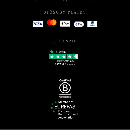
SPÔSOBY PLATBY
RECENZIE
Trustpilot
TrustScore
4.6
205718
Recenzie