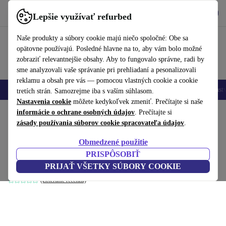
Vyzdvihnite si aplikáciu
Stiahnuť
Lepšie využívať refurbed
používať refurbed rýchlo a jednoducho
Naše produkty a súbory cookie majú niečo spoločné: Obe sa
opätovne používajú. Posledné hlavne na to, aby vám bolo možné
zobraziť relevantnejšie obsahy. Aby to fungovalo správne, radi by
sme analyzovali vaše správanie pri prehliadaní a pesonalizovali
reklamu a obsah pre vás — pomocou vlastných cookie a cookie
Mobilné telefóny
Laptopy
Tablety
Inteligentné hodinky
Príslušenst
tretích strán. Samozrejme iba s vaším súhlasom.
Nastavenia cookie
môžete kedykoľvek zmeniť. Prečítajte si naše
Domov
informácie o ochrane osobných údajov
Produkty
Domácnosť
Nábytok
. Prečítajte si
zásady používania súborov cookie spracovateľa údajov
.
Daphne modul jednomiestny vľavo Maya
Obmedzené použitie
Cream
PRISPÔSOBIŤ
krém
PRIJAŤ VŠETKY SÚBORY COOKIE
(Zbieranie recenzií)