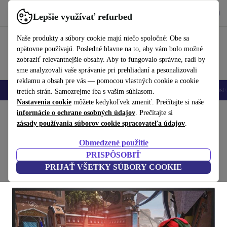
Vyzdvihnite si aplikáciu
Stiahnuť
Lepšie využívať refurbed
používať refurbed rýchlo a jednoducho
Naše produkty a súbory cookie majú niečo spoločné: Obe sa
opätovne používajú. Posledné hlavne na to, aby vám bolo možné
zobraziť relevantnejšie obsahy. Aby to fungovalo správne, radi by
sme analyzovali vaše správanie pri prehliadaní a pesonalizovali
reklamu a obsah pre vás — pomocou vlastných cookie a cookie
Mobilné telefóny
Laptopy
Tablety
Inteligentné hodinky
Príslušenst
tretích strán. Samozrejme iba s vaším súhlasom.
Nastavenia cookie
môžete kedykoľvek zmeniť. Prečítajte si naše
Domov
informácie o ochrane osobných údajov
Produkty
Monitory
. Prečítajte si
zásady používania súborov cookie spracovateľa údajov
.
Dell G3223D | 31.5"
Obmedzené použitie
bez stojana | Čierna
PRISPÔSOBIŤ
PRIJAŤ VŠETKY SÚBORY COOKIE
(Zbieranie recenzií)