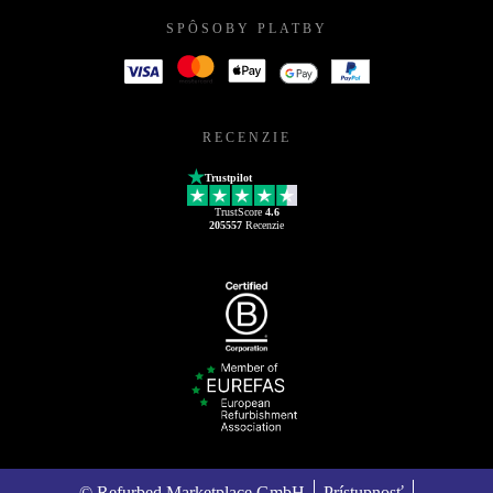
SPÔSOBY PLATBY
RECENZIE
Trustpilot
TrustScore
4.6
205557
Recenzie
© Refurbed Marketplace GmbH
Prístupnosť