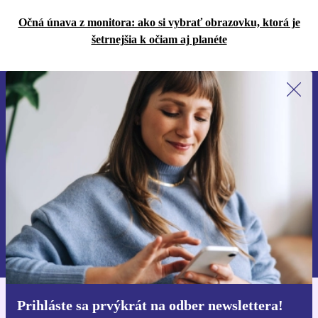
Očná únava z monitora: ako si vybrať obrazovku, ktorá je
šetrnejšia k očiam aj planéte
Prihláste sa prvýkrát na newsletter!
Už nikdy nezmeškajte ponuku.
Zaregistrovať sa
Informácie o používaní osobných údajov nájdete v našich
Zásadách ochrany osobných údajov
.
Prihláste sa prvýkrát na odber newslettera!
Získajte aplikáciu refurbed