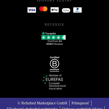
SPÔSOBY PLATBY
RECENZIE
Trustpilot
TrustScore
4.6
205813
Recenzie
© Refurbed Marketplace GmbH
Prístupnosť
Všeobecné obchodné podmienky
Ochrana osobných údajov