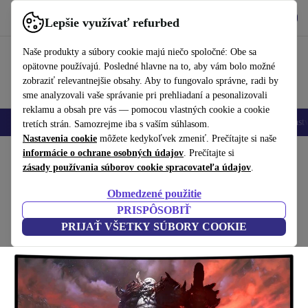
Vyzdvihnite si aplikáciu
Stiahnuť
Lepšie využívať refurbed
používať refurbed rýchlo a jednoducho
Naše produkty a súbory cookie majú niečo spoločné: Obe sa
opätovne používajú. Posledné hlavne na to, aby vám bolo možné
zobraziť relevantnejšie obsahy. Aby to fungovalo správne, radi by
sme analyzovali vaše správanie pri prehliadaní a pesonalizovali
reklamu a obsah pre vás — pomocou vlastných cookie a cookie
Mobilné telefóny
Laptopy
Tablety
Inteligentné hodinky
Príslušenst
tretích strán. Samozrejme iba s vaším súhlasom.
Nastavenia cookie
môžete kedykoľvek zmeniť. Prečítajte si naše
Domov
informácie o ochrane osobných údajov
Produkty
Monitory
. Prečítajte si
zásady používania súborov cookie spracovateľa údajov
.
Dell S2722DGM | 27-palcový
Obmedzené použitie
bez stojana | Čierny
PRISPÔSOBIŤ
PRIJAŤ VŠETKY SÚBORY COOKIE
(4 recenzie)