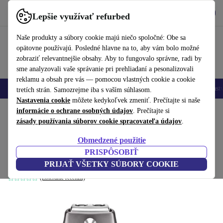
Vyzdvihnite si aplikáciu
Stiahnuť
Lepšie využívať refurbed
používať refurbed rýchlo a jednoducho
Naše produkty a súbory cookie majú niečo spoločné: Obe sa
opätovne používajú. Posledné hlavne na to, aby vám bolo možné
zobraziť relevantnejšie obsahy. Aby to fungovalo správne, radi by
sme analyzovali vaše správanie pri prehliadaní a pesonalizovali
reklamu a obsah pre vás — pomocou vlastných cookie a cookie
Mobilné telefóny
Laptopy
Tablety
Inteligentné hodinky
Príslušenst
tretích strán. Samozrejme iba s vaším súhlasom.
Nastavenia cookie
môžete kedykoľvek zmeniť. Prečítajte si naše
Domov
informácie o ochrane osobných údajov
Produkty
Kuchyňa
Raňajky
. Prečítajte si
zásady používania súborov cookie spracovateľa údajov
.
De'Longhi CTO T2103.GY Icona
Obmedzené použitie
Toustovač
PRISPÔSOBIŤ
sivá
PRIJAŤ VŠETKY SÚBORY COOKIE
(Zbieranie recenzií)