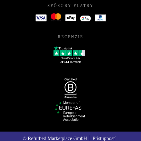
SPÔSOBY PLATBY
RECENZIE
Trustpilot
TrustScore
4.6
205661
Recenzie
© Refurbed Marketplace GmbH
Prístupnosť