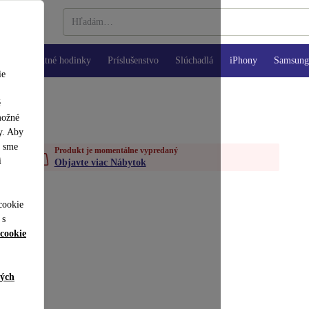
Inteligentné hodinky
Príslušenstvo
Slúchadlá
iPhony
Samsung 
ie
é
možné
y. Aby
y sme
Produkt je momentálne vypredaný
i
Objavte viac Nábytok
cookie
 s
cookie
ných