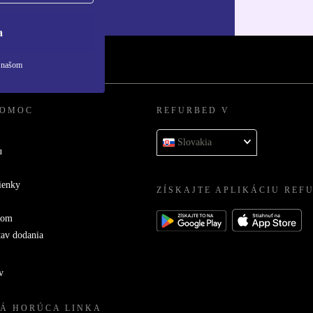
ny osobných údajov
.
a
v našom
POMOC
REFURBED V
Slovakia
u
ienky
ZÍSKAJTE APLIKÁCIU REF
com
tav dodania
v
Á HORÚCA LINKA