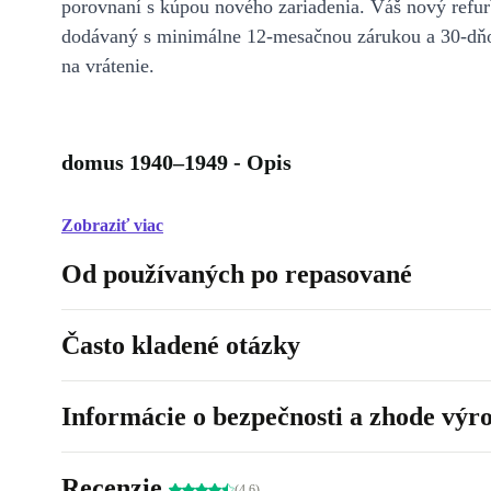
porovnaní s kúpou nového zariadenia. Váš nový refur
dodávaný s minimálne 12-mesačnou zárukou a 30-dň
na vrátenie.
domus 1940–1949 - Opis
Zobraziť viac
Od používaných po repasované
Často kladené otázky
Informácie o bezpečnosti a zhode výr
Recenzie
(4.6)