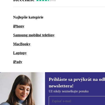
Najlepšie kategórie
iPhony
Samsung mobilné telefóny
MacBooky
Laptopy
iPady
Prihláste sa prvýkrát na od
newslettera!
Prihláste sa prvýkrát na
Už nikdy nezmeškajte ponuku
newsletter!
Už nikdy nezmeškajte ponuku.
Informácie o použ