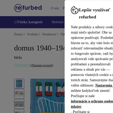
O nás
Pomoc
Lepšie využívať
refurbed
Všetky kategórie
Mobilné telefóny
Laptopy
Tablety
Naše produkty a súbory cook
majú niečo spoločné: Obe sa
Domov
Produkty
Domácnosť
Nábytok
opätovne používajú. Posledn
hlavne na to, aby vám bolo 
domus 1940–1949
zobraziť relevantnejšie obsah
to fungovalo správne, radi b
biela
analyzovali vaše správanie pr
prehliadaní a pesonalizovali
(Zbieranie recenzií)
reklamu a obsah pre vás —
pomocou vlastných cookie a 
tretích strán. Samozrejme iba
vaším súhlasom.
Nastavenia 
môžete kedykoľvek zmeniť.
Prečítajte si naše
informácie o ochrane osob
údajov
. Prečítajte si