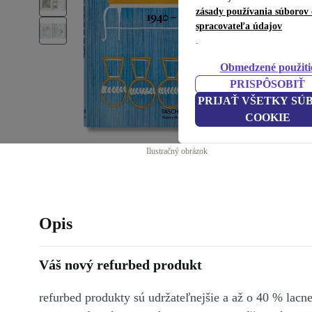
zásady používania súborov 
spracovateľa údajov
.
Obmedzené použiti
PRISPÔSOBIŤ
PRIJAŤ VŠETKY SÚ
COOKIE
Ilustračný obrázok
Opis
Váš nový refurbed produkt
refurbed produkty sú udržateľnejšie a až o 40 % lacne