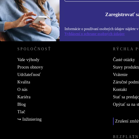
Zásadách ochra
Zaregistrovať s
REFURBED SLOVENSKO – RETHINK NEW.
Informácie o používaní osobných údajov nájdete 
Vyhlásení o ochrane osobných údajov
SPOLOČNOSŤ
RÝCHLA 
Vaše výhody
Časté otázky
Proces obnovy
Stavy produkt
Udržateľnosť
Vrátenie
Kvalita
Záručné podm
O nás
Kontakt
Kariéra
Stať sa predaj
Blog
Opýtať sa na s
Tlač
↪ Inžiniering
Zrušení zmlú
BEZPLATN