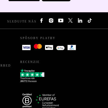
SLEDUJTE NÁS
SPÔSOBY PLATBY
RECENZIE
URBED
Trustpilot
TrustScore
4.6
205772
Recenzie