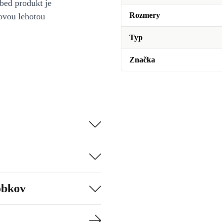
bed produkt je
Rozmery
ovou lehotou
Typ
Značka
obkov