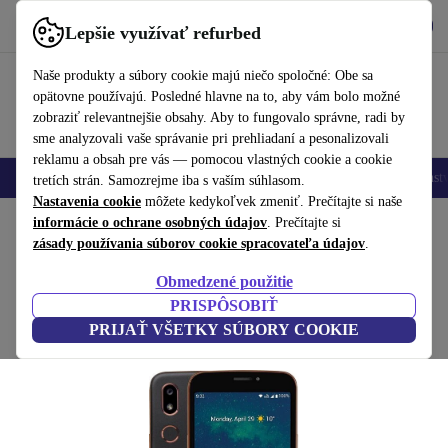
Vyzdvihnite si aplikáciu
Stiahnuť
Lepšie využívať refurbed
používať refurbed rýchlo a jednoducho
Naše produkty a súbory cookie majú niečo spoločné: Obe sa
opätovne používajú. Posledné hlavne na to, aby vám bolo možné
zobraziť relevantnejšie obsahy. Aby to fungovalo správne, radi by
sme analyzovali vaše správanie pri prehliadaní a pesonalizovali
reklamu a obsah pre vás — pomocou vlastných cookie a cookie
Mobilné telefóny
Laptopy
Tablety
Inteligentné hodinky
Príslušenst
tretích strán. Samozrejme iba s vaším súhlasom.
Nastavenia cookie
môžete kedykoľvek zmeniť. Prečítajte si naše
Domov
informácie o ochrane osobných údajov
Produkty
Mobilné telefóny a smartfóny
. Prečítajte si
Mobily Doro
zásady používania súborov cookie spracovateľa údajov
.
Doro 8080
Obmedzené použitie
čierna
PRISPÔSOBIŤ
PRIJAŤ VŠETKY SÚBORY COOKIE
(Zbieranie recenzií)