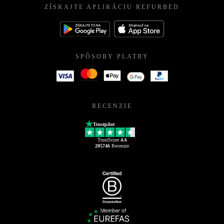
ZÍSKAJTE APLIKÁCIU REFURBED
SPÔSOBY PLATBY
RECENZIE
Trustpilot
TrustScore
4.6
205746
Recenzie