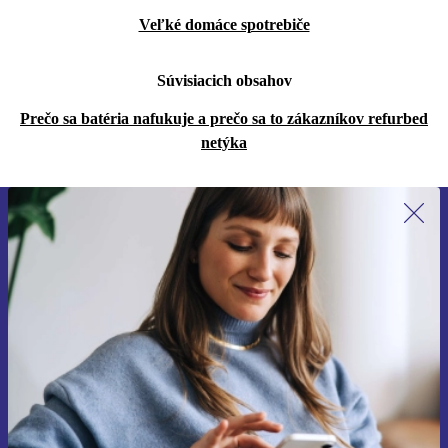
Veľké domáce spotrebiče
Súvisiacich obsahov
Prečo sa batéria nafukuje a prečo sa to zákazníkov refurbed
netýka
Prihláste sa prvýkrát na newsletter!
Už nikdy nezmeškajte ponuku.
Zaregistrovať sa
Informácie o používaní osobných údajov nájdete v našich
Zásadách ochrany osobných údajov
.