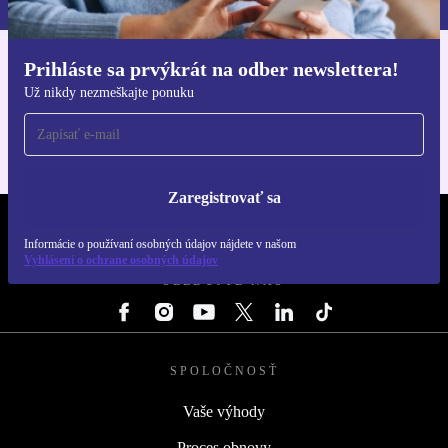
Prihláste sa prvýkrát na odber newslettera!
Získajte aplikáciu refurbed
Už nikdy nezmeškajte ponuku
Pre iOS a Android
Zaregistrovať sa
REFURBED SLOVENSKO – RETHINK NEW.
Informácie o používaní osobných údajov nájdete v našom
Vyhlásení o ochrane osobných údajov
SLEDUJTE NÁS
SPOLOČNOSŤ
Vaše výhody
Proces obnovy