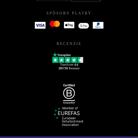
SPÔSOBY PLATBY
RECENZIE
Trustpilot
TrustScore
4.6
205718
Recenzie