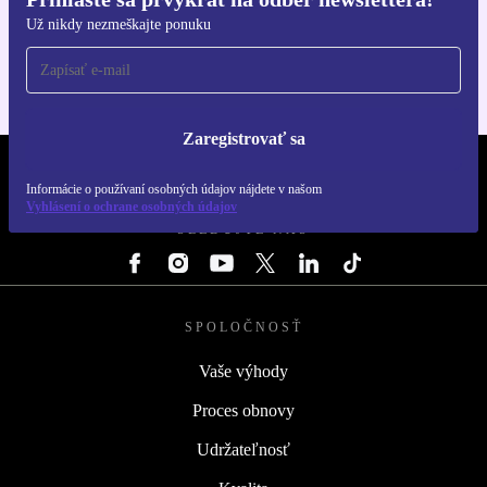
Získajte aplikáciu refurbed
Už nikdy nezmeškajte ponuku
Pre iOS a Android
Zaregistrovať sa
REFURBED SLOVENSKO – RETHINK NEW.
Informácie o používaní osobných údajov nájdete v našom
Vyhlásení o ochrane osobných údajov
SLEDUJTE NÁS
SPOLOČNOSŤ
Vaše výhody
Proces obnovy
Udržateľnosť