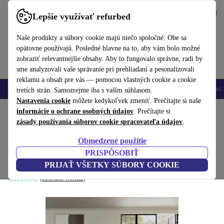
Vyzdvihnite si aplikáciu
Stiahnuť
Lepšie využívať refurbed
používať refurbed rýchlo a jednoducho
Naše produkty a súbory cookie majú niečo spoločné: Obe sa
opätovne používajú. Posledné hlavne na to, aby vám bolo možné
zobraziť relevantnejšie obsahy. Aby to fungovalo správne, radi by
sme analyzovali vaše správanie pri prehliadaní a pesonalizovali
reklamu a obsah pre vás — pomocou vlastných cookie a cookie
Mobilné telefóny
Laptopy
Tablety
Inteligentné hodinky
Príslušenst
tretích strán. Samozrejme iba s vaším súhlasom.
Nastavenia cookie
môžete kedykoľvek zmeniť. Prečítajte si naše
Domov
informácie o ochrane osobných údajov
Produkty
Domácnosť
Nábytok
. Prečítajte si
zásady používania súborov cookie spracovateľa údajov
.
Douglas pohovka pravá recamiere Free
Obmedzené použitie
Sage
PRISPÔSOBIŤ
olive_green
PRIJAŤ VŠETKY SÚBORY COOKIE
(Zbieranie recenzií)