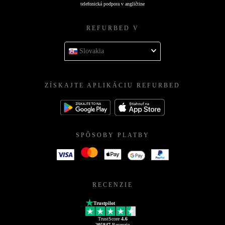
telefonická podpora v angličtine
REFURBED V
Slovakia
ZÍSKAJTE APLIKÁCIU REFURBED
SPÔSOBY PLATBY
RECENZIE
Trustpilot
TrustScore
4.6
205847
Recenzie