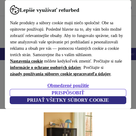
Vyzdvihnite si aplikáciu
Stiahnuť
Lepšie využívať refurbed
používať refurbed rýchlo a jednoducho
Naše produkty a súbory cookie majú niečo spoločné: Obe sa
opätovne používajú. Posledné hlavne na to, aby vám bolo možné
zobraziť relevantnejšie obsahy. Aby to fungovalo správne, radi by
sme analyzovali vaše správanie pri prehliadaní a pesonalizovali
reklamu a obsah pre vás — pomocou vlastných cookie a cookie
Mobilné telefóny
Laptopy
Tablety
Inteligentné hodinky
Príslušenst
tretích strán. Samozrejme iba s vaším súhlasom.
Nastavenia cookie
môžete kedykoľvek zmeniť. Prečítajte si naše
Domov
informácie o ochrane osobných údajov
Produkty
Domácnosť
Nábytok
. Prečítajte si
zásady používania súborov cookie spracovateľa údajov
.
Edge skriňa Dobbelt čierny
Obmedzené použitie
čierna
PRISPÔSOBIŤ
PRIJAŤ VŠETKY SÚBORY COOKIE
(Zbieranie recenzií)