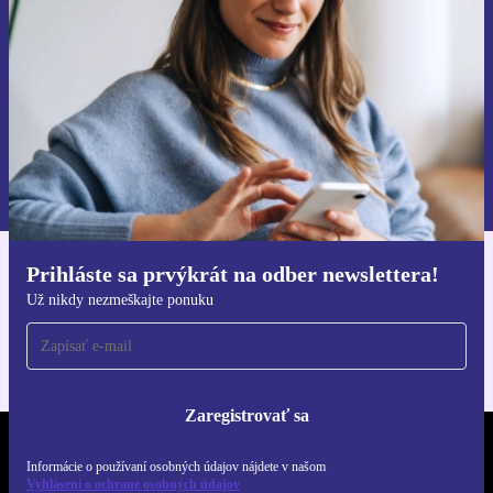
Zaregistrovať sa
Informácie o používaní osobných údajov nájdete v našich
Zásadách ochrany osobných údajov
.
Prihláste sa prvýkrát na odber newslettera!
Získajte aplikáciu refurbed
Už nikdy nezmeškajte ponuku
Pre iOS a Android
Zaregistrovať sa
REFURBED SLOVENSKO – RETHINK NEW.
Informácie o používaní osobných údajov nájdete v našom
Vyhlásení o ochrane osobných údajov