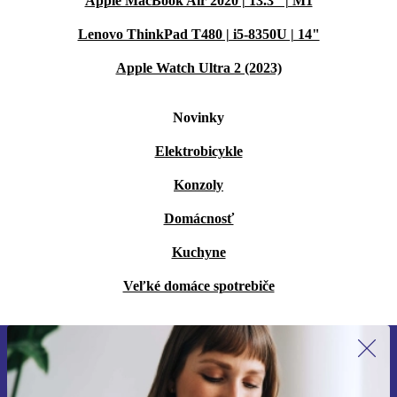
Apple MacBook Air 2020 | 13.3" | M1
Lenovo ThinkPad T480 | i5-8350U | 14"
Apple Watch Ultra 2 (2023)
Novinky
Elektrobicykle
Konzoly
Domácnosť
Kuchyne
Veľké domáce spotrebiče
Prihláste sa prvýkrát na newsletter!
Už nikdy nezmeškajte ponuku.