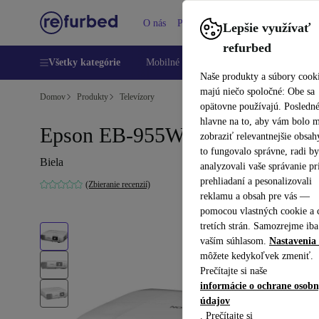
O nás
Pomoc
Lepšie využívať
refurbed
Všetky kategórie
Mobilné telefóny
Laptopy
Tablety
Naše produkty a súbory cook
majú niečo spoločné: Obe sa
Domov
Produkty
Televízory
opätovne používajú. Posledn
hlavne na to, aby vám bolo 
Epson EB-955WH
zobraziť relevantnejšie obsah
to fungovalo správne, radi b
Biela
analyzovali vaše správanie pr
prehliadaní a pesonalizovali
(Zbieranie recenzií)
reklamu a obsah pre vás —
pomocou vlastných cookie a 
tretích strán. Samozrejme iba
vaším súhlasom.
Nastavenia 
môžete kedykoľvek zmeniť.
Prečítajte si naše
informácie o ochrane osob
údajov
. Prečítajte si