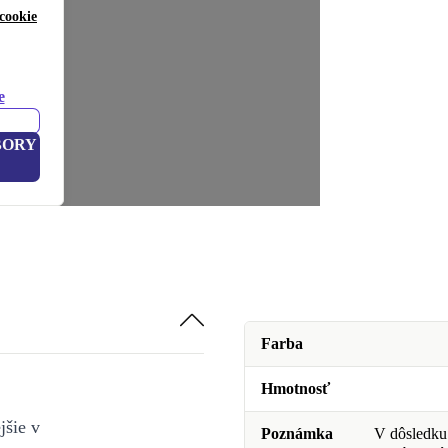
cookie
e
BORY
Farba
Hmotnosť
jšie v
Poznámka
V dôsledku 