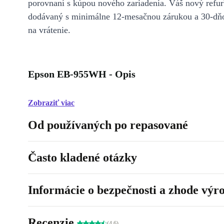
porovnaní s kúpou nového zariadenia. Váš nový refur
dodávaný s minimálne 12-mesačnou zárukou a 30-dň
na vrátenie.
Epson EB-955WH - Opis
Zobraziť viac
Od používaných po repasované
Často kladené otázky
Informácie o bezpečnosti a zhode výr
Recenzie
(4.6)