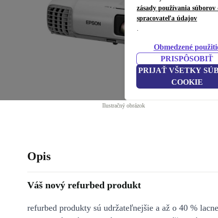
zásady používania súborov 
spracovateľa údajov
.
Obmedzené použiti
PRISPÔSOBIŤ
PRIJAŤ VŠETKY SÚ
COOKIE
Ilustračný obrázok
Opis
Váš nový refurbed produkt
refurbed produkty sú udržateľnejšie a až o 40 % lacne