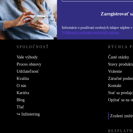
Zásadách ochra
Zaregistrovať s
REFURBED SLOVENSKO – RETHINK NEW.
Informácie o používaní osobných údajov nájdete 
Vyhlásení o ochrane osobných údajov
SPOLOČNOSŤ
RÝCHLA 
Vaše výhody
Časté otázky
Proces obnovy
Stavy produkt
Udržateľnosť
Vrátenie
Kvalita
Záručné podm
O nás
Kontakt
Kariéra
Stať sa predaj
Blog
Opýtať sa na s
Tlač
↪ Inžiniering
Zrušení zmlú
BEZPLATN