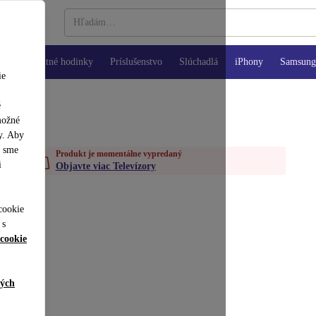
Inteligentné hodinky
Príslušenstvo
Slúchadlá
iPhony
Samsung 
ie
é
možné
y. Aby
y sme
Produkt je momentálne vypredaný
i
Objavte viac Televízory
cookie
 s
cookie
ných