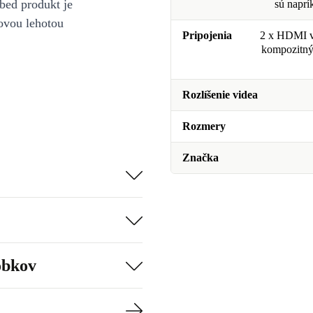
bed produkt je
sú naprí
ovou lehotou
Pripojenia
2 x HDMI v
kompozitný 
Rozlíšenie videa
Rozmery
Značka
obkov