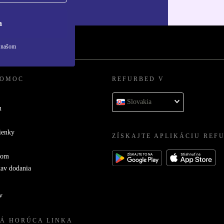
ny osobných údajov
.
a
v našom
POMOC
REFURBED V
Slovakia
u
ienky
ZÍSKAJTE APLIKÁCIU REF
com
tav dodania
v
Á HORÚCA LINKA