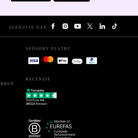
SLEDUJTE NÁS
SPÔSOBY PLATBY
RECENZIE
URBED
Trustpilot
TrustScore
4.6
205523
Recenzie