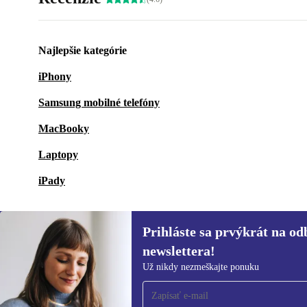
Najlepšie kategórie
iPhony
Samsung mobilné telefóny
MacBooky
Laptopy
iPady
Prihláste sa prvýkrát na od
newslettera!
Prihláste sa prvýkrát na
Už nikdy nezmeškajte ponuku
newsletter!
Už nikdy nezmeškajte ponuku.
Informácie o použ