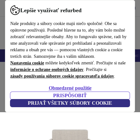
Vyzdvihnite si aplikáciu
Stiahnuť
Lepšie využívať refurbed
používať refurbed rýchlo a jednoducho
Naše produkty a súbory cookie majú niečo spoločné: Obe sa
opätovne používajú. Posledné hlavne na to, aby vám bolo možné
zobraziť relevantnejšie obsahy. Aby to fungovalo správne, radi by
sme analyzovali vaše správanie pri prehliadaní a pesonalizovali
reklamu a obsah pre vás — pomocou vlastných cookie a cookie
Mobilné telefóny
Laptopy
Tablety
Inteligentné hodinky
Príslušenst
tretích strán. Samozrejme iba s vaším súhlasom.
Nastavenia cookie
môžete kedykoľvek zmeniť. Prečítajte si naše
Domov
informácie o ochrane osobných údajov
Produkty
Domácnosť
Nábytok
. Prečítajte si
zásady používania súborov cookie spracovateľa údajov
.
Ernest kreslo Vega Sand Dune
Obmedzené použitie
hnedá
PRISPÔSOBIŤ
PRIJAŤ VŠETKY SÚBORY COOKIE
(Zbieranie recenzií)