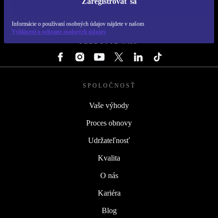
Zaregistrovať sa
REFURBED SLOVENSKO – RETHINK NEW.
Informácie o používaní osobných údajov nájdete v našom
Vyhlásení o ochrane osobných údajov
SLEDUJTE NÁS
SPOLOČNOSŤ
Vaše výhody
Proces obnovy
Udržateľnosť
Kvalita
O nás
Kariéra
Blog