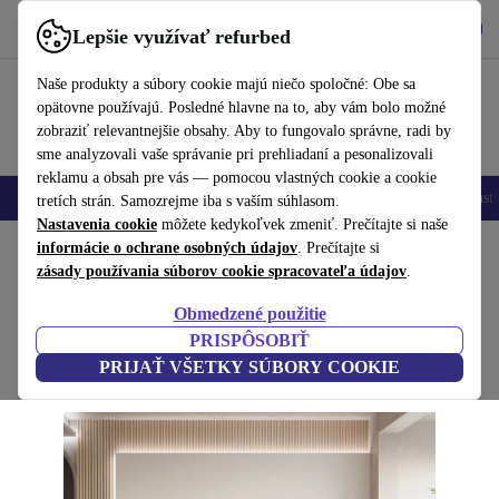
Vyzdvihnite si aplikáciu
Stiahnuť
Lepšie využívať refurbed
používať refurbed rýchlo a jednoducho
Naše produkty a súbory cookie majú niečo spoločné: Obe sa
opätovne používajú. Posledné hlavne na to, aby vám bolo možné
zobraziť relevantnejšie obsahy. Aby to fungovalo správne, radi by
sme analyzovali vaše správanie pri prehliadaní a pesonalizovali
reklamu a obsah pre vás — pomocou vlastných cookie a cookie
Mobilné telefóny
Laptopy
Tablety
Inteligentné hodinky
Príslušenst
tretích strán. Samozrejme iba s vaším súhlasom.
Nastavenia cookie
môžete kedykoľvek zmeniť. Prečítajte si naše
Domov
informácie o ochrane osobných údajov
Produkty
Domácnosť
Nábytok
. Prečítajte si
zásady používania súborov cookie spracovateľa údajov
.
Eti 3-miestny pohovka biely
Obmedzené použitie
biela
PRISPÔSOBIŤ
PRIJAŤ VŠETKY SÚBORY COOKIE
(Zbieranie recenzií)