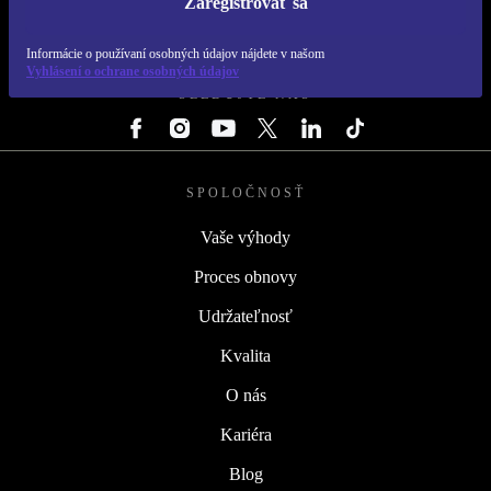
Zaregistrovať sa
REFURBED SLOVENSKO – RETHINK NEW.
Informácie o používaní osobných údajov nájdete v našom
Vyhlásení o ochrane osobných údajov
SLEDUJTE NÁS
SPOLOČNOSŤ
Vaše výhody
Proces obnovy
Udržateľnosť
Kvalita
O nás
Kariéra
Blog