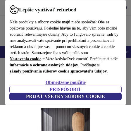
Vyzdvihnite si aplikáciu
Stiahnuť
Lepšie využívať refurbed
používať refurbed rýchlo a jednoducho
Naše produkty a súbory cookie majú niečo spoločné: Obe sa
opätovne používajú. Posledné hlavne na to, aby vám bolo možné
zobraziť relevantnejšie obsahy. Aby to fungovalo správne, radi by
sme analyzovali vaše správanie pri prehliadaní a pesonalizovali
reklamu a obsah pre vás — pomocou vlastných cookie a cookie
Mobilné telefóny
Laptopy
Tablety
Inteligentné hodinky
Príslušenst
tretích strán. Samozrejme iba s vaším súhlasom.
Nastavenia cookie
môžete kedykoľvek zmeniť. Prečítajte si naše
Domov
informácie o ochrane osobných údajov
Produkty
Domácnosť
Nábytok
. Prečítajte si
zásady používania súborov cookie spracovateľa údajov
.
Eyrie lounge stolička hnedý
Obmedzené použitie
hnedá
PRISPÔSOBIŤ
PRIJAŤ VŠETKY SÚBORY COOKIE
(Zbieranie recenzií)