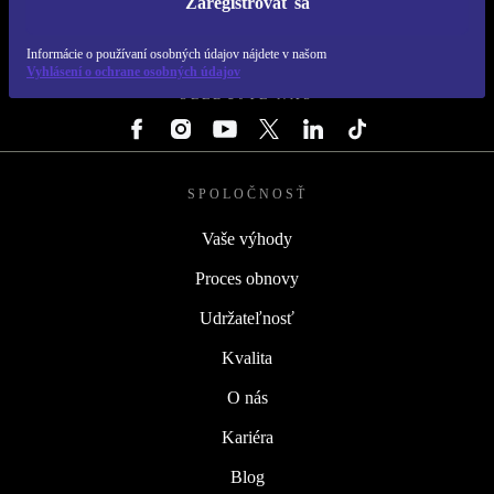
Zaregistrovať sa
REFURBED SLOVENSKO – RETHINK NEW.
Informácie o používaní osobných údajov nájdete v našom
Vyhlásení o ochrane osobných údajov
SLEDUJTE NÁS
SPOLOČNOSŤ
Vaše výhody
Proces obnovy
Udržateľnosť
Kvalita
O nás
Kariéra
Blog