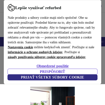
Vyzdvihnite si aplikáciu
Stiahnuť
Lepšie využívať refurbed
používať refurbed rýchlo a jednoducho
Naše produkty a súbory cookie majú niečo spoločné: Obe sa
opätovne používajú. Posledné hlavne na to, aby vám bolo možné
zobraziť relevantnejšie obsahy. Aby to fungovalo správne, radi by
sme analyzovali vaše správanie pri prehliadaní a pesonalizovali
reklamu a obsah pre vás — pomocou vlastných cookie a cookie
Mobilné telefóny
Laptopy
Tablety
Inteligentné hodinky
Príslušenst
tretích strán. Samozrejme iba s vaším súhlasom.
Nastavenia cookie
môžete kedykoľvek zmeniť. Prečítajte si naše
Domov
informácie o ochrane osobných údajov
Produkty
Domácnosť
Nábytok
. Prečítajte si
zásady používania súborov cookie spracovateľa údajov
.
Eyrie Loungestuhl žltá
Obmedzené použitie
žltá
PRISPÔSOBIŤ
PRIJAŤ VŠETKY SÚBORY COOKIE
(Zbieranie recenzií)