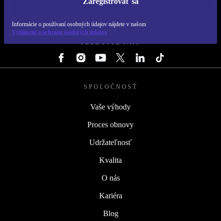
Zaregistrovať sa
REFURBED SLOVENSKO – RETHINK NEW.
Informácie o používaní osobných údajov nájdete v našom
Vyhlásení o ochrane osobných údajov
SLEDUJTE NÁS
SPOLOČNOSŤ
Vaše výhody
Proces obnovy
Udržateľnosť
Kvalita
O nás
Kariéra
Blog