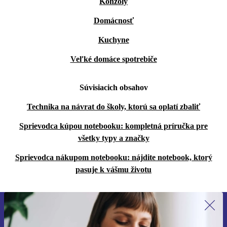
Konzoly
Domácnosť
Kuchyne
Veľké domáce spotrebiče
Súvisiacich obsahov
Technika na návrat do školy, ktorú sa oplatí zbaliť
Sprievodca kúpou notebooku: kompletná príručka pre
všetky typy a značky
Sprievodca nákupom notebooku: nájdite notebook, ktorý
pasuje k vášmu životu
Prihláste sa prvýkrát na newsletter!
Už nikdy nezmeškajte ponuku.