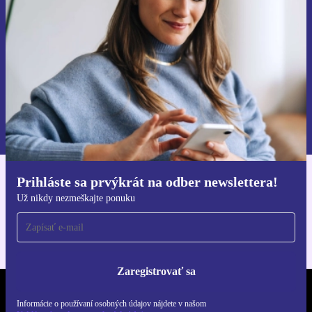
Zaregistrovať sa
Informácie o používaní osobných údajov nájdete v našich
Zásadách ochrany osobných údajov
.
Prihláste sa prvýkrát na odber newslettera!
Získajte aplikáciu refurbed
Už nikdy nezmeškajte ponuku
Pre iOS a Android
Zaregistrovať sa
REFURBED SLOVENSKO – RETHINK NEW.
Informácie o používaní osobných údajov nájdete v našom