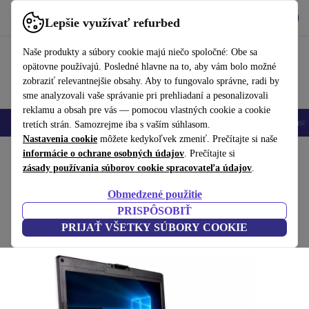
Vyzdvihnite si aplikáciu
Stiahnuť
Lepšie využívať refurbed
používať refurbed rýchlo a jednoducho
Naše produkty a súbory cookie majú niečo spoločné: Obe sa
opätovne používajú. Posledné hlavne na to, aby vám bolo možné
zobraziť relevantnejšie obsahy. Aby to fungovalo správne, radi by
sme analyzovali vaše správanie pri prehliadaní a pesonalizovali
reklamu a obsah pre vás — pomocou vlastných cookie a cookie
Mobilné telefóny
Laptopy
Tablety
Inteligentné hodinky
Príslušenst
tretích strán. Samozrejme iba s vaším súhlasom.
Nastavenia cookie
môžete kedykoľvek zmeniť. Prečítajte si naše
Domov
informácie o ochrane osobných údajov
Produkty
Notebooky
. Prečítajte si
zásady používania súborov cookie spracovateľa údajov
.
Getac S410 | i5-8365U | 14-palcový
Obmedzené použitie
8 GB | 256 GB SSD | 4G | Webcam | Win 11 Pro | DE
PRISPÔSOBIŤ
PRIJAŤ VŠETKY SÚBORY COOKIE
(Zbieranie recenzií)