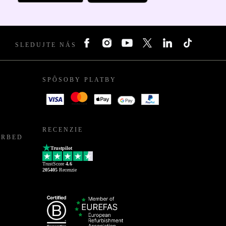
SLEDUJTE NÁS
SPÔSOBY PLATBY
RECENZIE
URBED
Trustpilot
TrustScore
4.6
205405
Recenzie