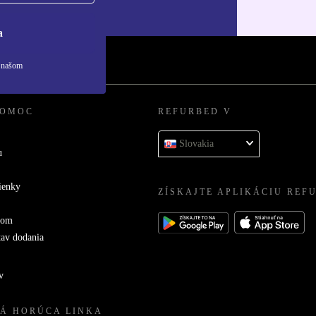
ny osobných údajov
.
a
v našom
POMOC
REFURBED V
Slovakia
u
ienky
ZÍSKAJTE APLIKÁCIU REF
com
tav dodania
v
Á HORÚCA LINKA