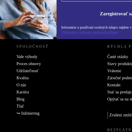
Zásadách ochra
Zaregistrovať s
REFURBED SLOVENSKO – RETHINK NEW.
Informácie o používaní osobných údajov nájdete 
Vyhlásení o ochrane osobných údajov
SPOLOČNOSŤ
RÝCHLA 
Vaše výhody
Časté otázky
Proces obnovy
Stavy produkt
Udržateľnosť
Vrátenie
Kvalita
Záručné podm
O nás
Kontakt
Kariéra
Stať sa predaj
Blog
Opýtať sa na s
Tlač
↪ Inžiniering
Zrušení zmlú
BEZPLATN