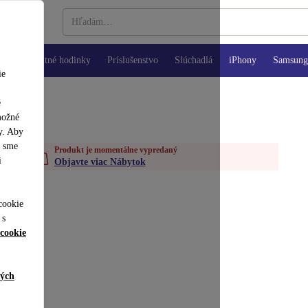
Inteligentné hodinky
Príslušenstvo
Slúchadlá
iPhony
Samsung 
ie
é
možné
y. Aby
y sme
Produkt je momentálne vypredaný
i
Objavte viac Nábytok
cookie
 s
cookie
ných