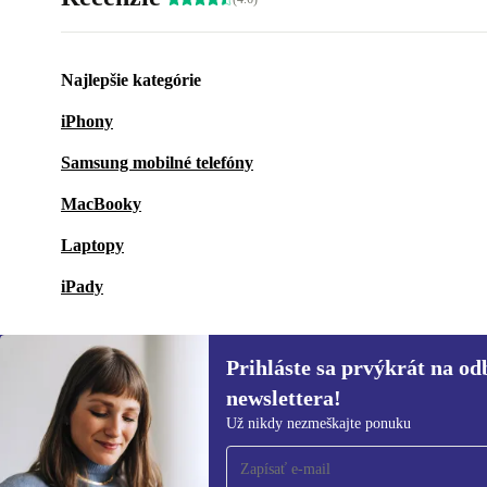
Najlepšie kategórie
iPhony
Samsung mobilné telefóny
MacBooky
Laptopy
iPady
Prihláste sa prvýkrát na od
newslettera!
Prihláste sa prvýkrát na
Už nikdy nezmeškajte ponuku
newsletter!
Už nikdy nezmeškajte ponuku.
Informácie o použ