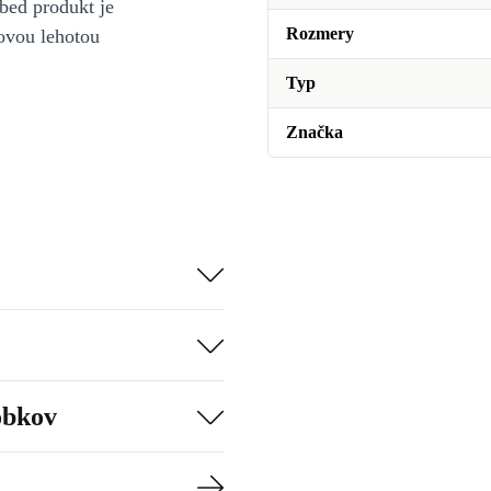
bed produkt je
Rozmery
ovou lehotou
Typ
Značka
obkov