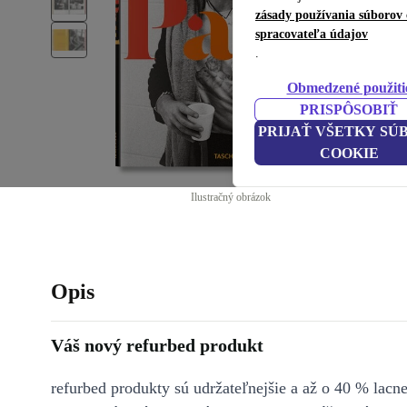
zásady používania súborov 
spracovateľa údajov
.
Obmedzené použiti
PRISPÔSOBIŤ
PRIJAŤ VŠETKY SÚ
COOKIE
Ilustračný obrázok
Opis
Váš nový refurbed produkt
refurbed produkty sú udržateľnejšie a až o 40 % lacne