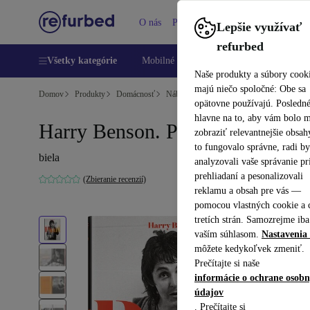
O nás
Pomoc
Lepšie využívať
refurbed
Všetky kategórie
Mobilné telefóny
Laptopy
Tablety
Naše produkty a súbory cook
majú niečo spoločné: Obe sa
Domov
Produkty
Domácnosť
Nábytok
opätovne používajú. Posledn
hlavne na to, aby vám bolo 
Harry Benson. Paul
zobraziť relevantnejšie obsah
to fungovalo správne, radi b
biela
analyzovali vaše správanie pr
prehliadaní a pesonalizovali
(Zbieranie recenzií)
reklamu a obsah pre vás —
pomocou vlastných cookie a 
tretích strán. Samozrejme iba
vaším súhlasom.
Nastavenia 
môžete kedykoľvek zmeniť.
Prečítajte si naše
informácie o ochrane osob
údajov
. Prečítajte si