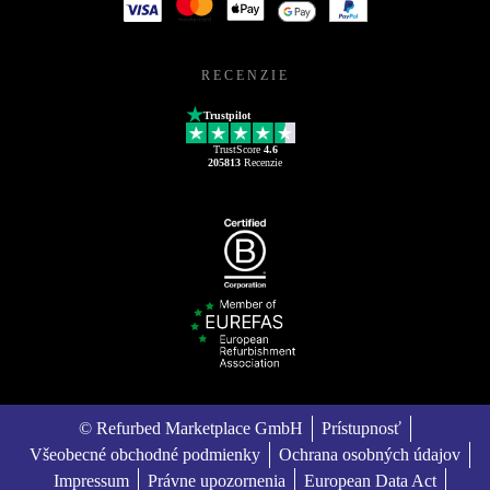
RECENZIE
Trustpilot
TrustScore
4.6
205813
Recenzie
© Refurbed Marketplace GmbH
Prístupnosť
Všeobecné obchodné podmienky
Ochrana osobných údajov
Impressum
Právne upozornenia
European Data Act