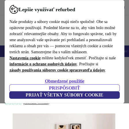
Vyzdvihnite si aplikáciu
Stiahnuť
Lepšie využívať refurbed
používať refurbed rýchlo a jednoducho
Naše produkty a súbory cookie majú niečo spoločné: Obe sa
opätovne používajú. Posledné hlavne na to, aby vám bolo možné
zobraziť relevantnejšie obsahy. Aby to fungovalo správne, radi by
sme analyzovali vaše správanie pri prehliadaní a pesonalizovali
reklamu a obsah pre vás — pomocou vlastných cookie a cookie
Mobilné telefóny
Laptopy
Tablety
Inteligentné hodinky
Príslušenst
tretích strán. Samozrejme iba s vaším súhlasom.
Nastavenia cookie
môžete kedykoľvek zmeniť. Prečítajte si naše
Domov
informácie o ochrane osobných údajov
Produkty
Domácnosť
Nábytok
. Prečítajte si
zásady používania súborov cookie spracovateľa údajov
.
Hiko rozkladacia pohovka 3-miestny
Obmedzené použitie
svetlosivá
PRISPÔSOBIŤ
sivý
PRIJAŤ VŠETKY SÚBORY COOKIE
(Zbieranie recenzií)